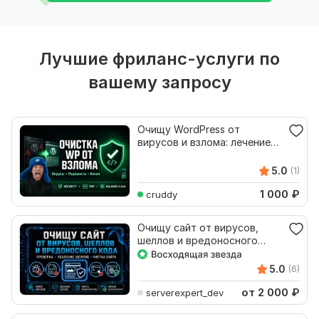
Лучшие фриланс-услуги по
вашему запросу
Очищу WordPress от
вирусов и взлома: лечение
сайта
5.0
(1)
1 000
₽
cruddy
Очищу сайт от вирусов,
шеллов и вредоносного
кода
5.0
(6)
от 2 000
₽
serverexpert_dev