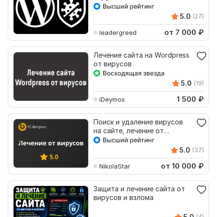
5.0
(27)
от 7 000
₽
leadergreed
Лечение сайта на Wordpress
от вирусов
5.0
(19)
1 500
₽
iDeymos
Поиск и удаление вирусов
на сайте, лечение от
вирусов 1С Битрикс
5.0
(37)
от 10 000
₽
NikolaStar
Защита и лечение сайта от
вирусов и взлома
5.0
(4)