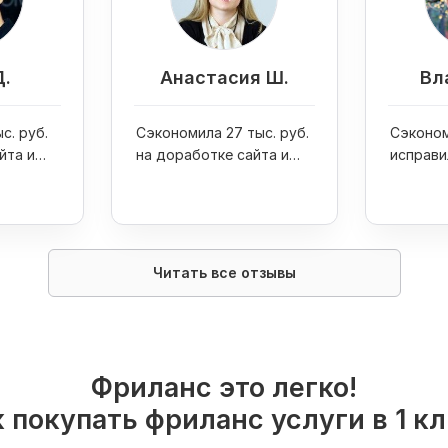
Д.
Анастасия Ш.
Вл
с. руб.
Сэкономила 27 тыс. руб.
Сэконом
йта и
на доработке сайта и
исправи
one 7
увеличила продажи
ошибку 
интернет-магазина в 4
раза
Читать все отзывы
Фриланс это легко!
 покупать фриланс услуги в 1 к