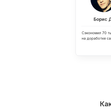
Борис 
Сэкономил 70 ты
на доработке са
купил на них iPh
Как