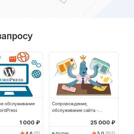
запросу
ое обслуживание
Сопровождение,
ordPress
обслуживание сайта -
Wordpress, Bitrix, Joomla,
1 000
₽
25 000
₽
ModX
4.6
(11)
5.0
(107)
itbuben