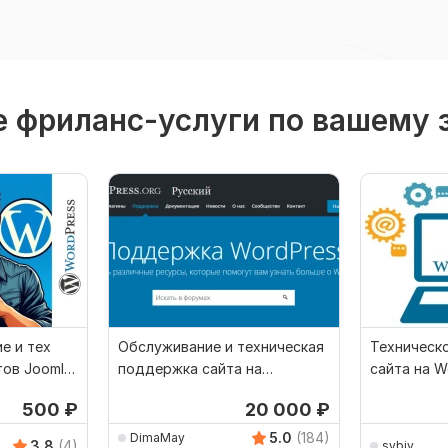
 фриланс-услуги по вашему 
е и тех
Обслуживание и техническая
Техническ
ов Joomla,
поддержка сайта на
сайта на W
WordPress
500
₽
20 000
₽
5.0
(184)
DimaMay
3.8
(4)
sybiv