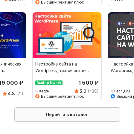
ехническая
Настройка сайта на
Настройка 
на
Wordpress, техническое
Wordpress,
обслуживание
обслужива
19 000
₽
1 500
₽
Выбор Kwork
5.0
(438)
XeqtR
Fech_DM
4.8
(21)
Перейти в каталог