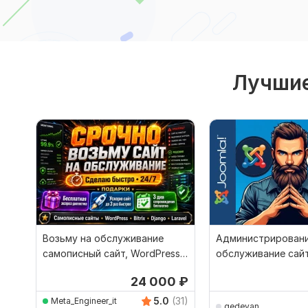
Лучшие
Возьму на обслуживание
Администрировани
самописный сайт, WordPress
обслуживание сайт
или Bitrix
WordPress и PHP
24 000
₽
5.0
(31)
Meta_Engineer_it
gedevan