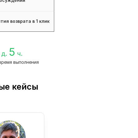
бсуждений
тия возврата в 1 клик
5
д.
ч.
время выполнения
ые кейсы