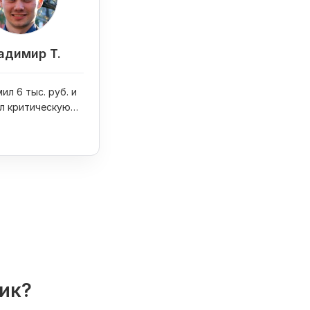
адимир Т.
ил 6 тыс. руб. и
л критическую
на сайте
лик?