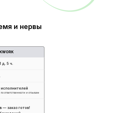
емя и нервы
KWORK
 д. 5 ч.
.
+ исполнителей
 по ответственности и отзывам
в — заказ готов!