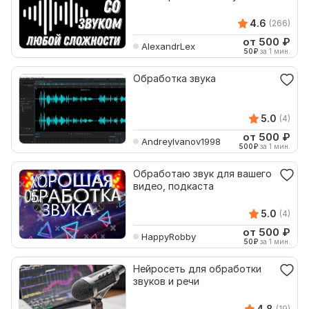
4.6
(266)
от 500
₽
AlexandrLex
50
₽
за 1 мин.
Обработка звука
5.0
(4)
от 500
₽
AndreyIvanov1998
500
₽
за 1 мин.
Обработаю звук для вашего
видео, подкаста
5.0
(4)
от 500
₽
HappyRobby
50
₽
за 1 мин.
Нейросеть для обработки
звуков и речи
4.8
(19)