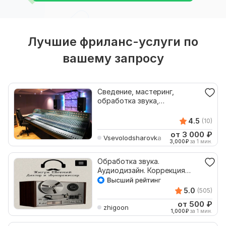
Лучшие фриланс-услуги по
вашему запросу
Сведение, мастеринг,
обработка звука,
звукорежиссура
4.5
(10)
от 3 000
₽
Vsevolodsharovka
3,000
₽
за 1 мин.
Обработка звука.
Аудиодизайн. Коррекция
аудио
5.0
(505)
от 500
₽
zhigoon
1,000
₽
за 1 мин.