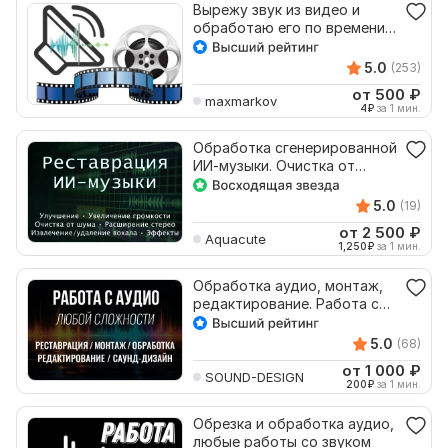
Вырежу звук из видео и
обработаю его по времени,
таймингу
5.0
(253)
от 500
₽
maxmarkov
4
₽
за 1 мин.
Обработка сгенерированной
ИИ-музыки. Очистка от
шумов, улучшение звука
5.0
(19)
от 2 500
₽
Aquacute
1,250
₽
за 1 мин.
Обработка аудио, монтаж,
редактирование. Работа со
звуком. Аудиокниги
5.0
(68)
от 1 000
₽
SOUND-DESIGN
200
₽
за 1 мин.
Обрезка и обработка аудио,
любые работы со звуком