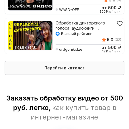
от 500
₽
WASD-OFF
500
₽
за 1 мин.
Обработка дикторского
голоса, аудиокниги,
подкасты: аудио и видео
5.0
(32)
от 500
₽
ordgonikidze
17
₽
за 1 мин.
Перейти в каталог
Заказать обработку видео от 500
руб. легко,
как купить товар в
интернет-магазине