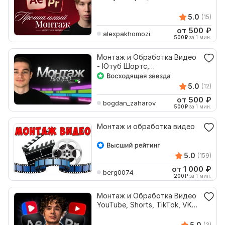
Видеомонтаж ТикТок, ВК
Клипы
5.0
(15)
от 500
₽
alexpakhomozi
500
₽
за 1 мин.
Монтаж и Обработка Видео
- Ютуб Шортс,
Видеомонтаж ТикТок, ВК
Клипы
5.0
(12)
от 500
₽
bogdan_zaharov
500
₽
за 1 мин.
Монтаж и обработка видео
5.0
(159)
от 1 000
₽
berg0074
200
₽
за 1 мин.
Монтаж и Обработка Видео
YouTube, Shorts, TikTok, VK
клипы
5.0
(3)