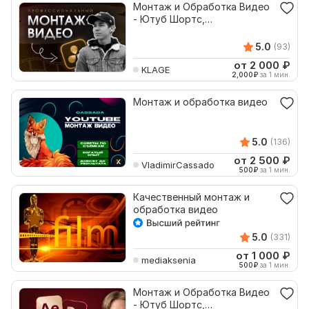
Монтаж и Обработка Видео
- Ютуб Шортс,
Видеомонтаж ТикТок, ВК
Клипы
5.0
(93)
от 2 000
₽
KLAGE
2,000
₽
за 1 мин.
Монтаж и обработка видео
5.0
(136)
от 2 500
₽
VladimirCassado
500
₽
за 1 мин.
Качественный монтаж и
обработка видео
5.0
(331)
от 1 000
₽
mediaksenia
500
₽
за 1 мин.
Монтаж и Обработка Видео
- Ютуб Шортс,