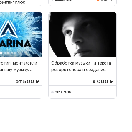
готип, монтаж или
Обработка музыки , и текста ,
Напишу музыку.
реворк голоса и создание
ваю фото
ремиксов
от 500
₽
4 000
₽
proa7818