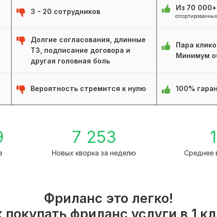
Из 70 000
3 - 20 сотрудников
отсортированных
Долгие согласования, длинные
Пара клико
ТЗ, подписание договора и
Минимум о
другая головная боль
Вероятность стремится к нулю
100% гаран
9
7 253
1
в
Новых кворка за неделю
Среднее 
Фриланс это легко!
 покупать фриланс услуги в 1 к