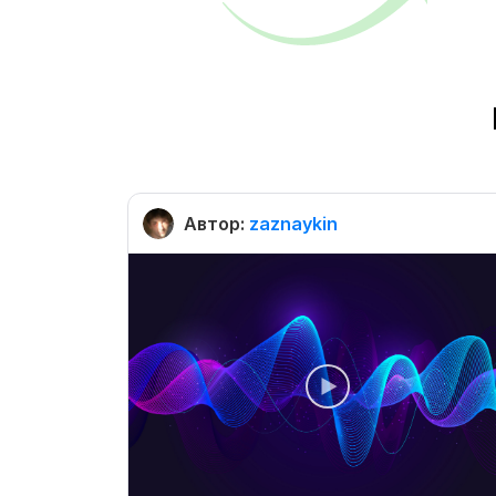
Автор:
zaznaykin