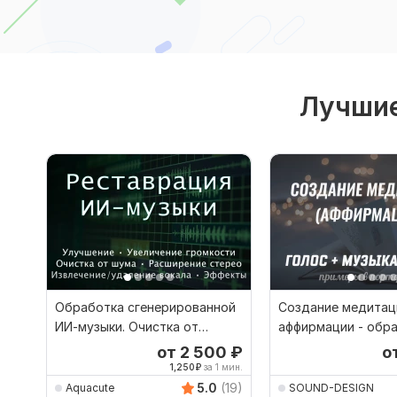
Лучшие
Обработка сгенерированной
Создание медитац
ИИ-музыки. Очистка от
аффирмации - обр
шумов, улучшение звука
голоса, музыка, в
от 2 500
₽
о
1,250
₽
за 1 мин.
5.0
(19)
Aquacute
SOUND-DESIGN