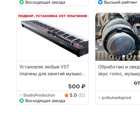
Установлю любые VST
Обработаю и свед
плагины для занятий музыкой
звук: голос, музык
и обработкой звука
чистым и мощным
о
500
₽
5.0
(12)
StudioProduction
polbuhankiprod