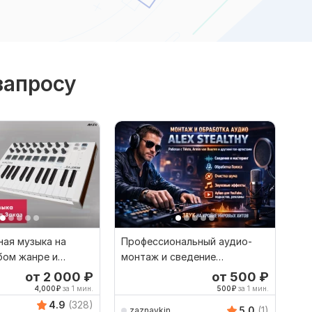
запросу
ная музыка на
Профессиональный аудио-
бом жанре и
монтаж и сведение
 звука
Обработка голоса и музыки
от 2 000
₽
от 500
₽
4,000
₽
за 1 мин.
500
₽
за 1 мин.
4.9
(328)
5.0
(1)
zaznaykin