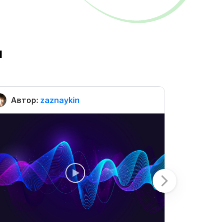
ы
Автор:
zaznaykin
Автор