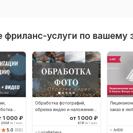
 фриланс-услуги по вашему 
ии,
Обработка фотографий,
Лицензион
аботка
обрезка видео и наложение
заказ в лю
идео
музыки
обработка
т 1 000
₽
от 1 000
₽
200
₽
за 1 мин.
67
₽
за 1 мин.
5.0
(68)
ArtElll
LuizaBiktieva