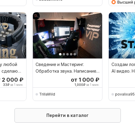
у любой
Сведение и Мастеринг.
Создам ло
у сделаю
Обработка звука. Написание
AI видео. 
Музыки
Обрабаты
т 2 000
₽
от 1 000
₽
33
₽
за 1 мин.
1,000
₽
за 1 мин.
TrillaWild
povalixa95
Перейти в каталог