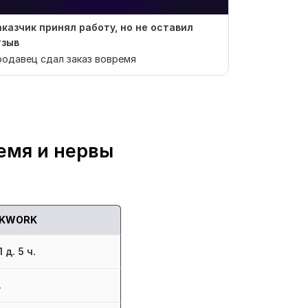
аказчик принял работу, но не оставил
Отзыв от Ti
тзыв
Артур — отл
одавец сдал заказ вовремя
прекрасно р
ним оставила
емя и нервы
KWORK
 д. 5 ч.
.