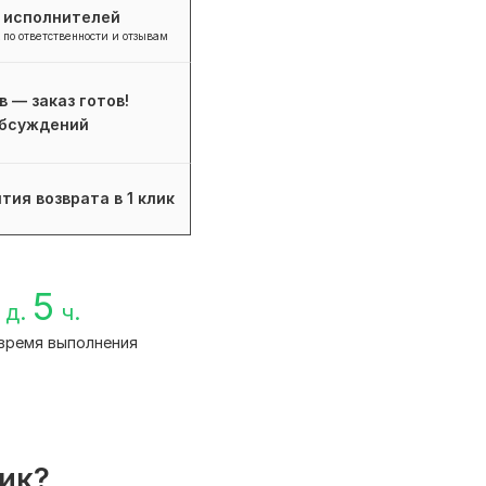
+ исполнителей
 по ответственности и отзывам
в — заказ готов!
бсуждений
тия возврата в 1 клик
5
д.
ч.
время выполнения
лик?