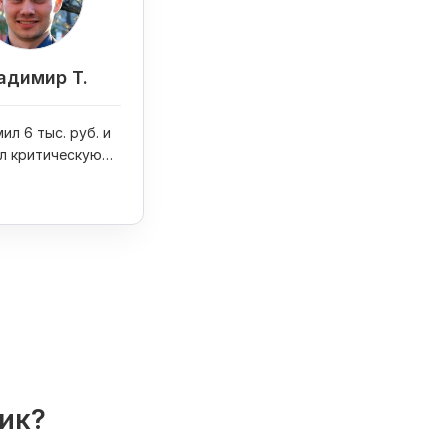
адимир Т.
ил 6 тыс. руб. и
л критическую
на сайте
лик?