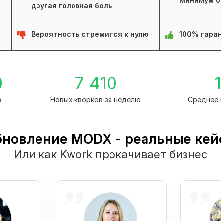
Минимум о
другая головная боль
Вероятность стремится к нулю
100% гаран
0
7 410
1
в
Новых кворков за неделю
Среднее 
бновление MODX - реальные кей
Или как Kwork прокачивает бизнес