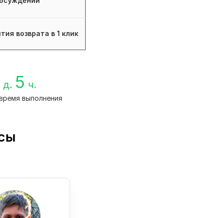
бсуждений
тия возврата в 1 клик
5
д.
ч.
время выполнения
сы