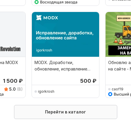
 на MODX
MODX. Доработки,
Обновлю а
обновление, исправление
на сайте -
ошибок сайта
Bitrix, Ope
1 500
₽
500
₽
5.0
(8)
caof19
igorkrosh
Перейти в каталог