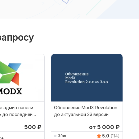
запросу
е админ панели
Обновление ModX Revolution
 до последней
до актуальной 3й версии
500
₽
от 5 000
₽
5.0
(114)
3fan
ke