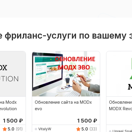
 фриланс-услуги по вашему 
 на Modx
Обновление сайта на MODx
Обновлени
evolution
evo
MODX Revo
версии
1 500
₽
1 500
₽
5.0
(91)
5.0
(33)
VitalyW
UnreaLSna