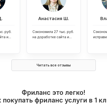
Д.
Анастасия Ш.
Вл
с. руб.
Сэкономила 27 тыс. руб.
Сэконом
йта и
на доработке сайта и
исправи
one 7
увеличила продажи
ошибку 
интернет-магазина в 4
раза
Читать все отзывы
Фриланс это легко!
 покупать фриланс услуги в 1 к