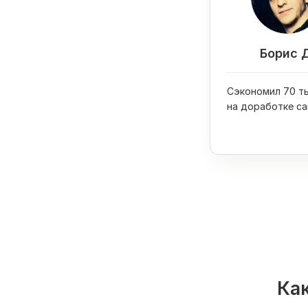
Борис 
Сэкономил 70 ты
на доработке са
купил на них iPh
Как