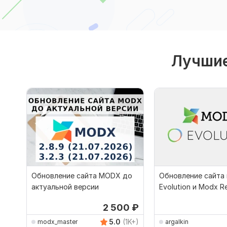
Лучшие
Обновление сайта MODX до
Обновление сайта
актуальной версии
Evolution и Modx R
2 500
₽
5.0
(1K+)
modx_master
argalkin