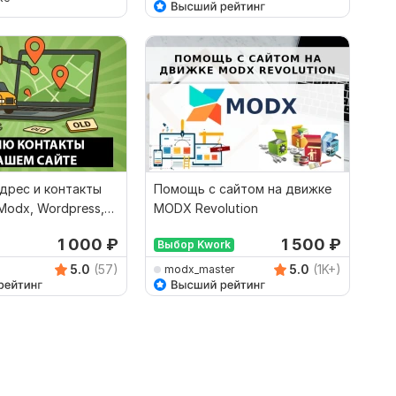
дрес и контакты
Помощь с сайтом на движке
 Modx, Wordpress,
MODX Revolution
ncart
1 000
₽
1 500
₽
Выбор Kwork
5.0
(57)
5.0
(1K+)
modx_master