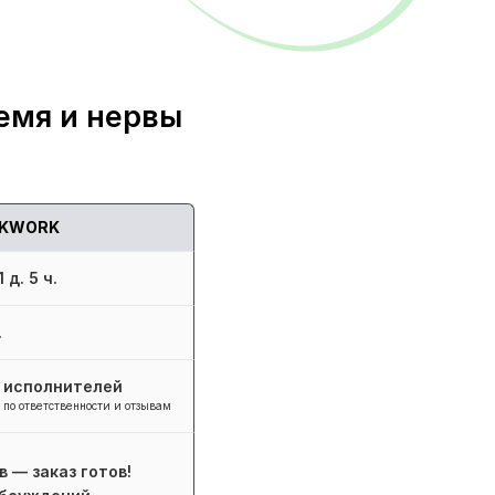
емя и нервы
KWORK
 д. 5 ч.
.
+ исполнителей
 по ответственности и отзывам
в — заказ готов!