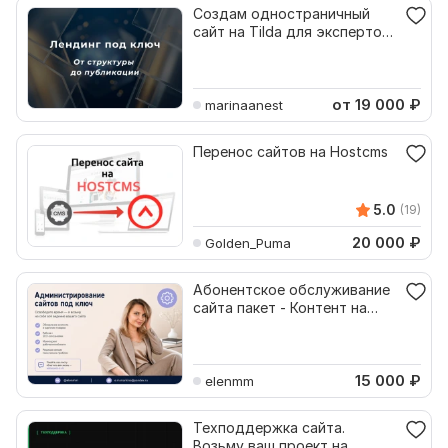
Создам одностраничный
сайт на Tilda для экспертов
и малого бизнеса
от 19 000
₽
marinaanest
Перенос сайтов на Hostcms
5.0
(19)
20 000
₽
Golden_Puma
Абонентское обслуживание
сайта пакет - Контент на
месяц
15 000
₽
elenmm
Техподдержка сайта.
Возьму ваш проект на