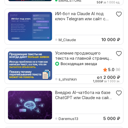
EMAILSTORE
50
₽
за 1 000 ед.
ИИ-бот на Claude AI под
ключ Telegram или сайт с
базой знаний
10 000
₽
M_Claude
Усиление продающего
текста на главной странице
сайта
5.0
(9)
от 2 000
₽
s_shishkin
1,000
₽
за 1 000 зн.
Внедрю AI-чатбота на базе
ChatGPT или Claude на сайт
или в Telegram
5 000
₽
Daremus13