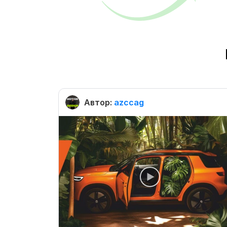
Автор:
azccag