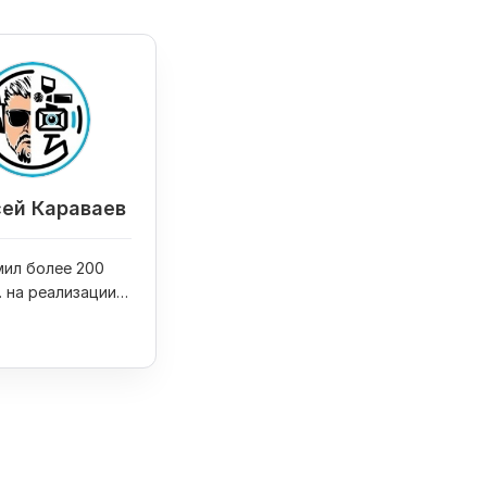
ей Караваев
ил более 200
. на реализации
оектов