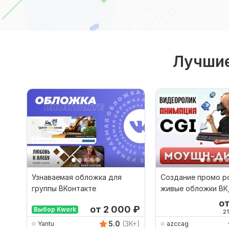
Лучшие
Узнаваемая обложка для
Создание промо ро
группы ВКонтакте
живые обложки ВК,
вертикальные вид
о
от 2 000
₽
Выбор Kwork
21
5.0
(3K+)
Yantu
azccag