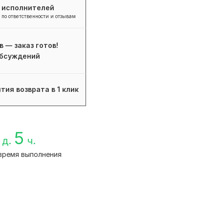
+ исполнителей
 по ответственности и отзывам
в — заказ готов!
бсуждений
тия возврата в 1 клик
5
д.
ч.
время выполнения