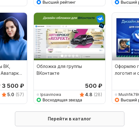
ы ВК,
Обложка для группы
Оформлю г
 Аватарка,
ВКонтакте
логотип и 
вашего со
т 3 500
₽
500
₽
5.0
(57)
4.8
(28)
lpsavinowa
Mushfik78
Перейти в каталог