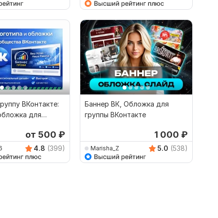
руппу ВКонтакте:
Баннер ВК, Обложка для
обложка для
группы ВКонтакте
общества
от 500
₽
1 000
₽
4.8
(399)
5.0
(538)
6
Marisha_Z