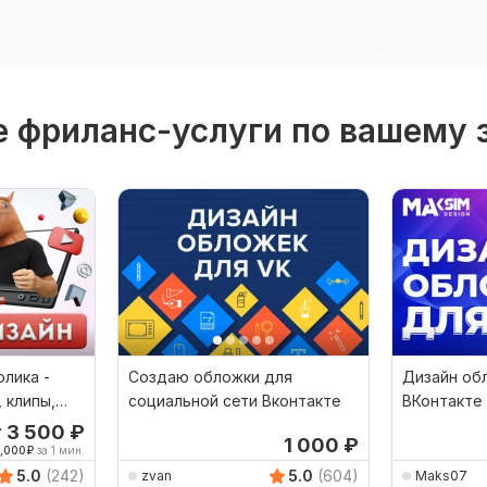
 фриланс-услуги по вашему 
лика -
Создаю обложки для
Дизайн об
 клипы,
социальной сети Вконтакте
ВКонтакте
ео
т 3 500
₽
1 000
₽
,000
₽
за 1 мин.
5.0
(242)
5.0
(604)
zvan
Maks07