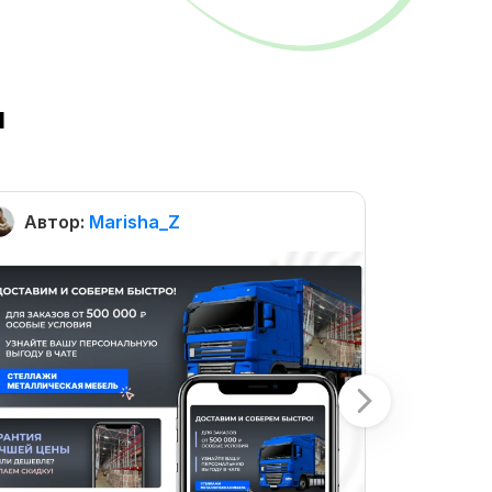
ы
Автор:
Marisha_Z
Автор