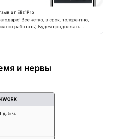
зыв от Eliz1Pro
Отзыв от ily
агодарю! Все четко, в срок, толерантно,
Прекрасная 
риятно работать) Будем продолжать
профессиона
трудничать.
Дизайн полно
емя и нервы
KWORK
 д. 5 ч.
.