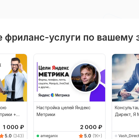
 фриланс-услуги по вашему 
рою
Настройка целей Яндекс
Консульта
трики +
Метрики
Директ, Я 
настройке,
1 000
₽
2 000
₽
5.0
(343)
5.0
(1K+)
ameganix
Vash_Direc