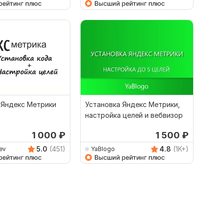
 Яндекс Метрики
Установка Яндекс Метрики,
настройка целей и вебвизор
1 000
₽
1 500
₽
5.0
(451)
4.8
(1K+)
ev
YaBlogo