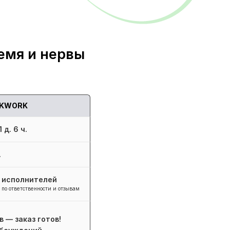
емя и нервы
KWORK
 д. 6 ч.
.
+ исполнителей
 по ответственности и отзывам
в — заказ готов!