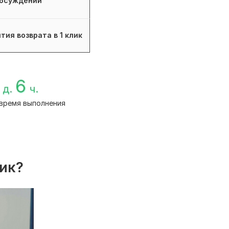
бсуждений
тия возврата в 1 клик
6
д.
ч.
время выполнения
лик?