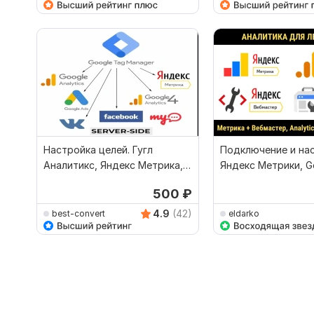
Настройка целей. Гугл
Подключение и на
Аналитикс, Яндекс Метрика,
Яндекс Метрики, G
GA-4. Через ГТМ
Analytics для Ленд
500
₽
4.9
(42)
best-convert
eldarko