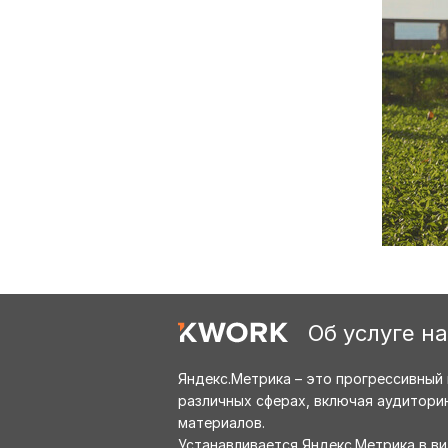
Об услуге н
Яндекс.Метрика – это прогрессивный
различных сферах, включая аудиторию
материалов.
Устанавливается Яндекс.Метрика в в