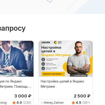
запросу
ция по Яндекс
Настройка целей в Яндекс
Метрике. Помощь в
Метрике
 обучение
3 000
₽
2 500
₽
4.9
(236)
4.9
(3K+)
tolog
Alexey_Zaitsev