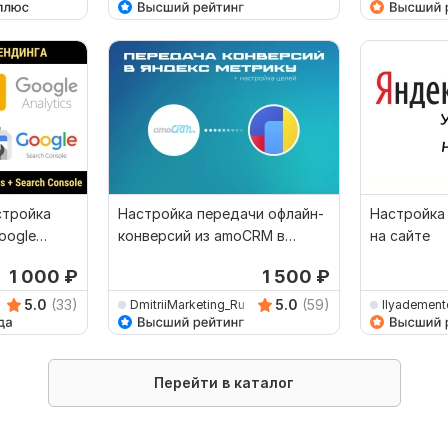
стройка
Настройка передачи офлайн-
Настройка
oogle
конверсий из amoCRM в
на сайте
инга
Яндекс Метрику + Цели
1 000
₽
1 500
₽
5.0
(33)
5.0
(59)
DmitriiMarketing_Ru
Ilyadement
Перейти в каталог