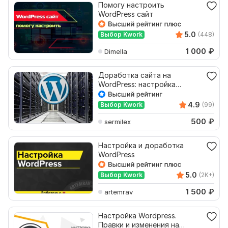
Помогу настроить
WordPress сайт
5.0
Выбор Kwork
(448)
1 000
₽
Dimella
Доработка сайта на
WordPress: настройка
WooCommerce, ACF,
Elementor
4.9
Выбор Kwork
(99)
500
₽
sermilex
Настройка и доработка
WordPress
5.0
Выбор Kwork
(2K+)
1 500
₽
artemrav
Настройка Wordpress.
Правки и изменения на