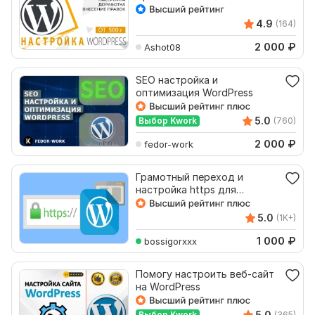
сайтах
4.9
(164)
2 000
₽
Ashot08
SEO настройка и
оптимизация WordPress
5.0
Выбор Kwork
(760)
2 000
₽
fedor-work
Грамотный переход и
настройка https для
WordPress под ключ
5.0
(1K+)
1 000
₽
bossigorxxx
Помогу настроить веб-сайт
на WordPress
5.0
Выбор Kwork
(365)