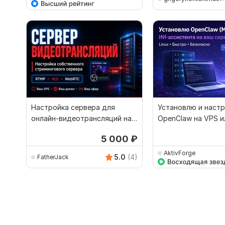
Настройка сервера для
Установлю и наст
онлайн-видеотрансляций на
OpenClaw на VPS и
вашем VPS
dedicated сервер
5 000
₽
AktivForge
5.0
(4)
FatherJack