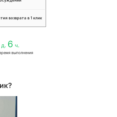
бсуждений
тия возврата в 1 клик
6
д.
ч.
время выполнения
лик?