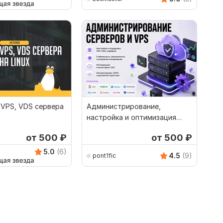
 VPS, VDS сервера
Администрирование,
настройка и оптимизация
физических серверов и VPS
от 500
₽
от 500
₽
5.0
(6)
4.5
(9)
pont1fic