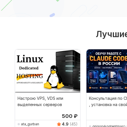
Лучшие
Настрою VPS, VDS или
Консультация по C
выделенных серверов
, установка на сво
VPS, настройка
500
₽
4.9
(45)
ata_gurban
grigorykontentmaste