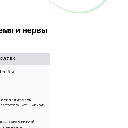
емя и нервы
KWORK
 д. 6 ч.
.
+ исполнителей
 по ответственности и отзывам
в — заказ готов!