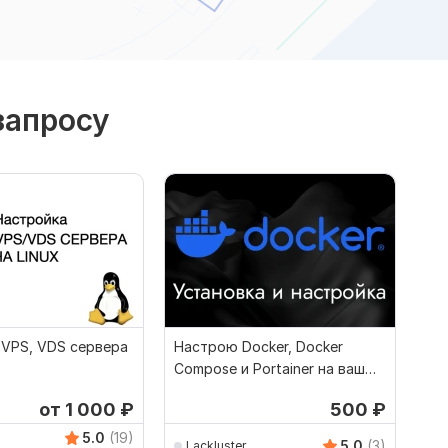
запросу
 VPS, VDS сервера
Настрою Docker, Docker
Compose и Portainer на ваш
VPS сервер
от 1 000
₽
500
₽
5.0
(19)
5.0
(3)
Lackluster