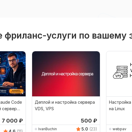
 фриланс-услуги по вашему 
laude Code
Деплой и настройка сервера
Настройка
й сервер
VDS, VPS
на Linux
7 000
₽
500
₽
5.0
(23)
IvanBuchin
webpav
4.6
(11)
r