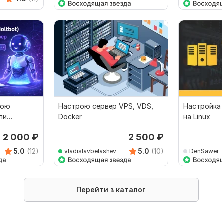
рою
Настрою сервер VPS, VDS,
Настройка
ли
Docker
на Linux
2 000
₽
2 500
₽
5.0
(12)
5.0
(10)
vladislavbelashev
DenSawer
Перейти в каталог