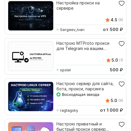
Настройка прокси на
сервере
4.5
(9)
от 500
₽
Sergeev_Ivan
Настрою MTProto прокси
для Telegram на вашем
сервере
5.0
(1)
500
₽
opxlel
Настрою сервер для сайта,
бота, прокси, парсинга
5.0
(9)
от 1 000
₽
ragtagsky
Настрою приватный и
быстрый прокси сервер