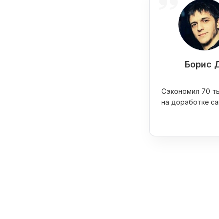
Борис 
Сэкономил 70 ты
на доработке са
купил на них iPh