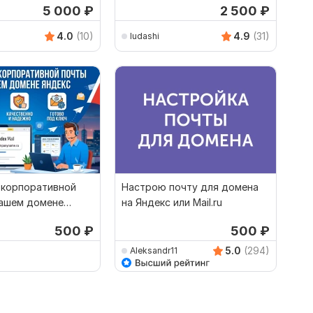
5 000
₽
2 500
₽
4.0
(10)
4.9
(31)
b
ludashi
 корпоративной
Настрою почту для домена
вашем домене
на Яндекс или Mail.ru
500
₽
500
₽
5.0
(294)
Aleksandr11