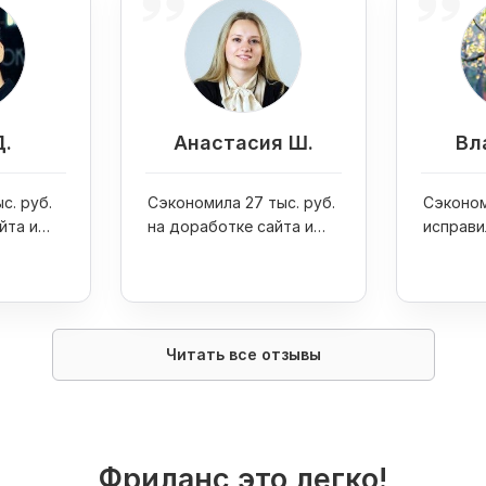
Д.
Анастасия Ш.
Вл
с. руб.
Сэкономила 27 тыс. руб.
Сэконом
йта и
на доработке сайта и
исправи
one 7
увеличила продажи
ошибку 
интернет-магазина в 4
раза
Читать все отзывы
Фриланс это легко!