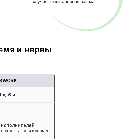
случае невыполнения заказа.
емя и нервы
KWORK
 д. 6 ч.
.
+ исполнителей
 по ответственности и отзывам