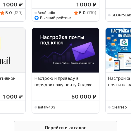
1 000
₽
1 000
₽
5.0
(139)
5.0
(139)
VesStudio
SEOProLa
ативной
Настрою и приведу в
Настройка
порядок вашу почту Яндекс,
почты на 
Mail.ru, корпоративная
Яндекс
1 000
₽
50 000
₽
nataly403
Clearezo
Перейти в каталог