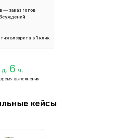
в — заказ готов!
бсуждений
тия возврата в 1 клик
6
д.
ч.
время выполнения
альные кейсы