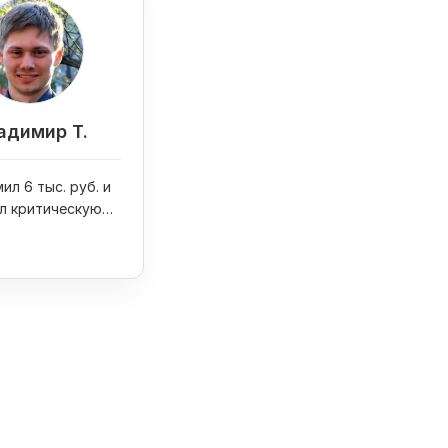
адимир Т.
ил 6 тыс. руб. и
л критическую
на сайте