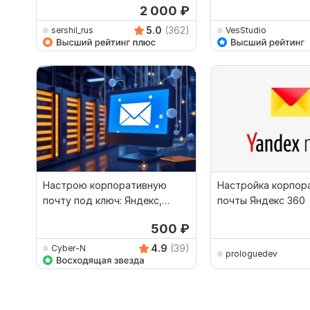
2 000
₽
5.0
(362)
sershil_rus
VesStudio
Настрою корпоративную
Настройка корпор
почту под ключ: Яндекс,
почты Яндекс 360
Gmail, Mail.ru
500
₽
4.9
(39)
Cyber-N
prologuedev