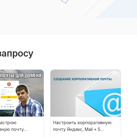
запросу
настрою
Настроить корпоративную
вную почту
почту Яндекс, Mail + 5
декс, Mail.ru
адресов в Подарок