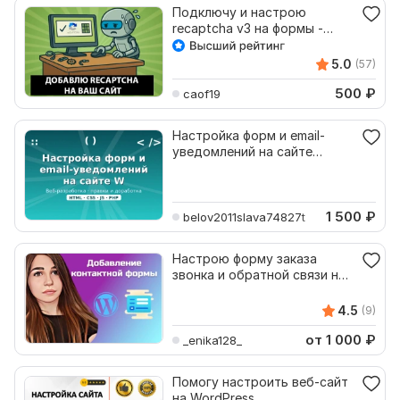
Подключу и настрою
recaptcha v3 на формы -
Wordpress, Bitrix, Opencart
5.0
(57)
500
₽
caof19
Настройка форм и email-
уведомлений на сайте
WordPress и Bitrix
1 500
₽
belov2011slava74827t
Настрою форму заказа
звонка и обратной связи на
WordPress CF7, WPForms
4.5
(9)
от 1 000
₽
_enika128_
Помогу настроить веб-сайт
на WordPress