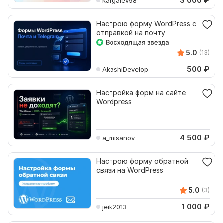
3 000
₽
kargalev98
Настрою форму WordPress с
отправкой на почту
5.0
(13)
500
₽
AkashiDevelop
Настройка форм на сайте
Wordpress
4 500
₽
a_misanov
Настрою форму обратной
связи на WordPress
5.0
(3)
1 000
₽
jeik2013