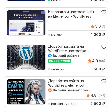
7 000
₽
Felento
Исправлю и настрою сайт
на Elementor - WordPress
5.0
(1)
1 000
₽
SYDev
Доработка сайта на
WordPress: настройка
WooCommerce, ACF,
Elementor
4.9
Выбор Kwork
(99)
500
₽
sermilex
Доработка сайта на
Wordpress, elementor
настройка страниц и блоков
4.8
(322)
2 500
₽
horoshilova_seo