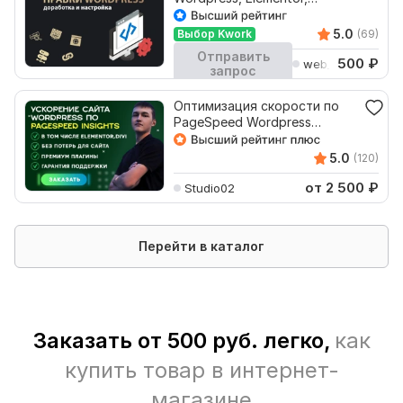
Woocommerce
5.0
Выбор Kwork
(69)
Отправить
500
₽
web_sys_admin
запрос
Кворк остановлен
Оптимизация скорости по
PageSpeed Wordpress
Elementor, Ускорение сайта
5.0
(120)
от 2 500
₽
Studio02
Перейти в каталог
Заказать от 500 руб. легко,
как
купить товар в интернет-
магазине