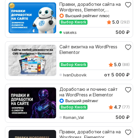
Правки, доработки сайта на
Wordpress, Elementor,
Woocommerce, WP
5.0
Выбор Kwork
(292)
500
₽
vakeks
Сайт визитка на WordPress
Elementor
5.0
Выбор Kwork
(88)
от 5 000
₽
IvanDubovik
Доработаю и починю сайт
на WordPress и Elementor
4.7
Выбор Kwork
(77)
500
₽
Roman_Val
Правки, доработки сайта на
Wordpress, Elementor,