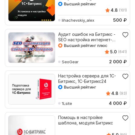
4.8
(101)
500
₽
lihachevskiy_alex
Аудит ошибок на Битрикс -
SEO настройка интернет-
магазина на 1C-Bitrix
5.0
(641)
2 000
₽
SeoGear
Настройка сервера для 1С-
Битрикс, 1С-Битрикс24
4.8
(93)
4 000
₽
1Lsite
Помощь в настройке
шаблона, модуля Битрикс
5.0
(59)