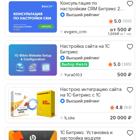
Консультация по
настройкам CRM Битрикс 24
Bitrix24
5.0
(100)
от 500
₽
evgeni_crm
1,000
₽
за 1 час
Настройка сайта на 1С
Битрикс
5.0
Выбор Kwork
(365)
500
₽
Yura0103
Настрою интеграцию сайта
на 1С-Битрикс с 1С
4.8
(93)
20 000
₽
1Lsite
1С Битрикс. Установка и
настройка модуля