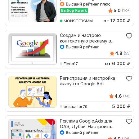
Таргет Телеграм
5.0
Выбор Kwork
(1K+)
от 12 000
₽
MONSTERSMM
Создам и настрою
контекстную рекламу в
Google Ads
4.8
(55)
от 6 000
₽
Elena17
Регистрация и настройка
аккаунта Google Ads
4.6
(46)
5 000
₽
bestsaller79
Реклама Google.Ads для
ОАЭ, Дубай. Настройка
аналитики GA
4.9
(126)