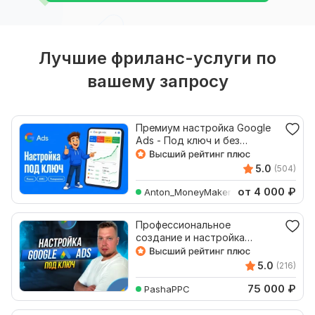
Лучшие фриланс-услуги по
вашему запросу
Премиум настройка Google
Ads - Под ключ и без
ложных обещаний
5.0
(504)
от 4 000
₽
Anton_MoneyMaker
Профессиональное
создание и настройка
рекламы в Google Ads. RU,
EN
5.0
(216)
75 000
₽
PashaPPC