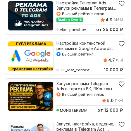
Настройка Telegram Ads.
Запуск рекламы в Телеграм
Адс. Под Ключ
4.9
Выбор Kwork
(466)
от 25 000
₽
vlad_panishev
Настройка контекстной
рекламы в Google Adwords.
ПОИСК КМС
4.7
(86)
10 000
₽
TG_Mat_context
Запуск рекламы Telegram
Ads и таргета ВК, ВКонтакте.
Настройка ведение
5.0
(1K+)
от 12 000
₽
MONSTERSMM
Запуск, настройка, ведение,
реклама в Telegram Ads.