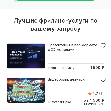
Лучшие фриланс-услуги по
вашему запросу
Презентация в веб-формате
с 3D-моделями
1 500
₽
romanlonevsky
Видеоролик анимация
4.7
(41)
от 4 500
₽
RostosPilipko
4,500
₽
за 1 мин.