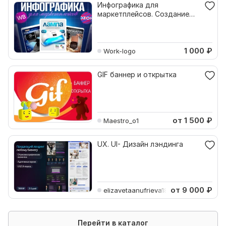
Инфографика для
маркетплейсов. Создание
карточек. Веб-дизайн
1 000
₽
Work-logo
GIF баннер и открытка
от 1 500
₽
Maestro_o1
UX. UI- Дизайн лэндинга
от 9 000
₽
elizavetaanufrieva18
Перейти в каталог