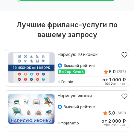
Лучшие фриланс-услуги по
вашему запросу
Нарисую 10 иконок
5.0
Выбор Kwork
(256)
от 1 000
₽
Fotinia
100
₽
за 1 икн.
Нарисую иконки
5.0
(688)
от 2 000
₽
flojaneflo
200
₽
за 1 икн.