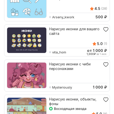
4.5
(28)
500
₽
Arseny_kwork
Нарисую иконки для вашего
сайта
5.0
(1)
от 1 000
₽
vita_hom
1,000
₽
за 1 икн.
Нарисую иконки с чиби
персонажами
1 000
₽
Mysteriously
Нарисую иконки, объекты,
фоны
5.0
(8)