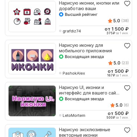
Нарисую иконки, кнопки или
доработаю ваши
5.0
(38)
от 1 500
₽
grafdiz74
375
₽
за 1 икн.
Нарисую иконку для
мобильного приложения
5.0
(23)
от 500
₽
PashokAlex
167
₽
за 1 икн.
Нарисую UI, иконки и
интерфейс для вашего сайта
и приложения
5.0
(6)
от 500
₽
LetoMortem
500
₽
за 1 икн.
Нарисую эксклюзивные
векторные иконки