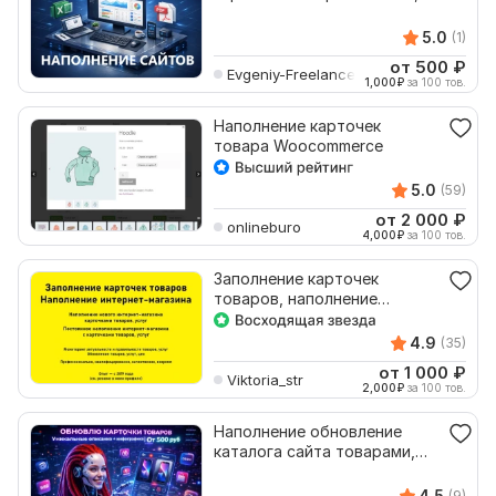
Excel, доноров
5.0
(1)
от 500
₽
Evgeniy-Freelance
1,000
₽
за 100 тов.
Наполнение карточек
товара Woocommerce
5.0
(59)
от 2 000
₽
onlineburo
4,000
₽
за 100 тов.
Заполнение карточек
товаров, наполнение
интернет-магазина
4.9
(35)
от 1 000
₽
Viktoria_str
2,000
₽
за 100 тов.
Наполнение обновление
каталога сайта товарами,
карточки товаров
4.5
(9)