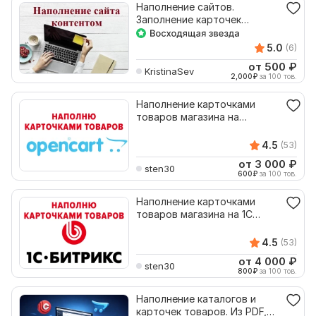
Наполнение сайтов.
Заполнение карточек
товаров
5.0
(6)
от 500
₽
KristinaSev
2,000
₽
за 100 тов.
Наполнение карточками
товаров магазина на
Opencart
4.5
(53)
от 3 000
₽
sten30
600
₽
за 100 тов.
Наполнение карточками
товаров магазина на 1С
Битрикс
4.5
(53)
от 4 000
₽
sten30
800
₽
за 100 тов.
Наполнение каталогов и
карточек товаров. Из PDF,