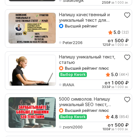
Sladkoegik
250
₽
за 1 000 зн.
Напишу качественный и
уникальный текст для
вашего контента
5.0
(32)
от 500
₽
Peter2206
125
₽
за 1 000 зн.
Напишу уникальный текст,
статью
5.0
Выбор Kwork
(4K+)
от 1 000
₽
IRANA
333
₽
за 1 000 зн.
5000 символов. Напишу
уникальный SEO текст,
статью. SEO наполнение
4.8
Выбор Kwork
(854)
от 500
₽
zvoni2000
100
₽
за 1 000 зн.