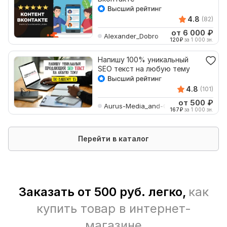
4.8
(82)
от 6 000
₽
Alexander_Dobro
120
₽
за 1 000 зн.
Напишу 100% уникальный
SEO текст на любую тему
4.8
(101)
от 500
₽
Aurus-Media_and-Co
167
₽
за 1 000 зн.
Перейти в каталог
Заказать от 500 руб. легко,
как
купить товар в интернет-
магазине