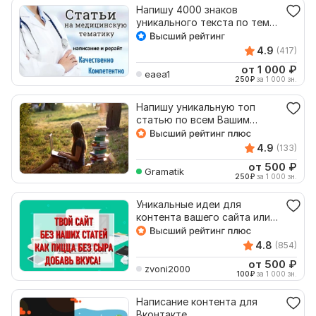
Напишу 4000 знаков
уникального текста по теме
медицины и здоровья
4.9
(417)
от 1 000
₽
eaea1
250
₽
за 1 000 зн.
Напишу уникальную топ
статью по всем Вашим
пожеланиям
4.9
(133)
от 500
₽
Gramatik
250
₽
за 1 000 зн.
Уникальные идеи для
контента вашего сайта или
блога
4.8
(854)
от 500
₽
zvoni2000
100
₽
за 1 000 зн.
Написание контента для
Вконтакте