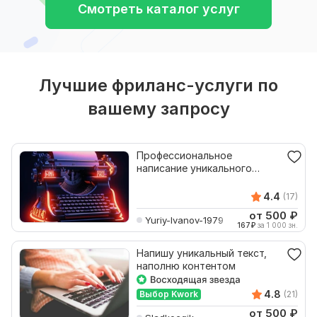
Смотреть каталог услуг
Лучшие фриланс-услуги по
вашему запросу
Профессиональное
написание уникального
контента на заказ
4.4
(17)
от 500
₽
Yuriy-Ivanov-1979
167
₽
за 1 000 зн.
Напишу уникальный текст,
наполню контентом
4.8
Выбор Kwork
(21)
от 500
₽