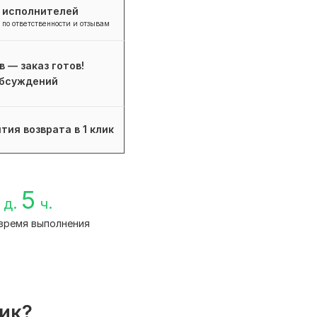
+ исполнителей
 по ответственности и отзывам
в — заказ готов!
бсуждений
тия возврата в 1 клик
5
д.
ч.
время выполнения
лик?