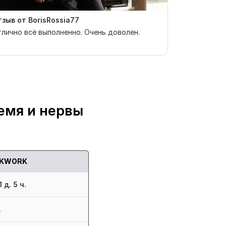
зыв от BorisRossia77
Заказчик п
отзыв
лично всё выполненно. Очень доволен.
Продавец сд
емя и нервы
KWORK
 д. 5 ч.
.