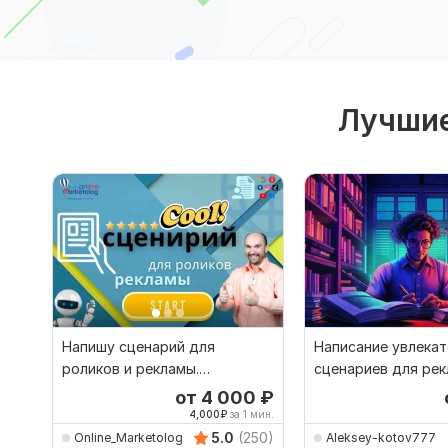
Лучшие
Напишу сценарий для
Написание увлека
роликов и рекламы.
сценариев для ре
Видеоролик, рекламный,
от 4 000
₽
промо
4,000
₽
за 1 мин.
5.0
(250)
Online_Marketolog
Aleksey-kotov777