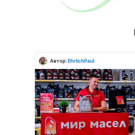
Автор:
EhrlichPaul