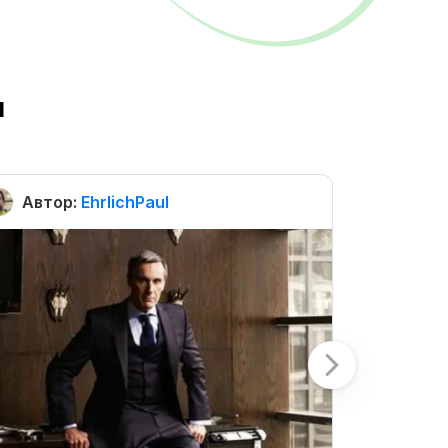
ы
Автор:
EhrlichPaul
Автор