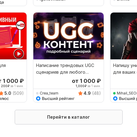
для
Написание трендовых UGC
Напишу ун
сценариев для любого
для ваших
продукта
т 1 000
₽
от 1 000
₽
200
₽
за 1 мин.
1,000
₽
за 1 мин.
5.0
(509)
4.9
(48)
Crea_team
Mihail_SEO
Перейти в каталог