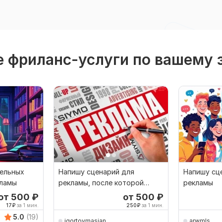
 фриланс-услуги по вашему 
тельных
Напишу сценарий для
Напишу сце
кламы
рекламы, после которой
рекламы
хочется покупать
от 500
₽
от 500
₽
17
₽
за 1 мин.
250
₽
за 1 мин.
5.0
(19)
igortovmasian
arwmls