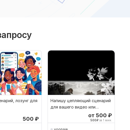
запросу
нарий, лозунг для
Напишу цепляющий сценарий
для вашего видео или
рекламы
от 500
₽
500
₽
500
₽
за 1 мин.
yoonaie