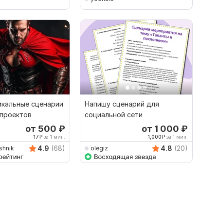
икальные сценарии
Напишу сценарий для
 проектов
социальной сети
от 500
₽
от 1 000
₽
17
₽
за 1 мин.
1,000
₽
за 1 мин.
4.9
(68)
4.8
(20)
shnik
olegiz