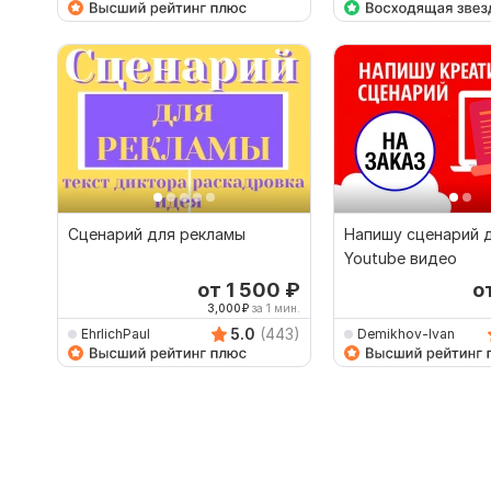
Сценарий для рекламы
Напишу сценарий 
Youtube видео
от 1 500
₽
о
3,000
₽
за 1 мин.
5.0
(443)
EhrlichPaul
Demikhov-Ivan