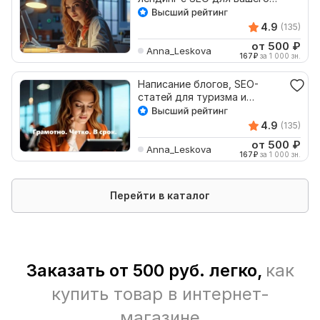
сайта про туризм
4.9
(135)
от 500
₽
Anna_Leskova
167
₽
за 1 000 зн.
Написание блогов, SEO-
статей для туризма и
путешествий, лендинги
4.9
(135)
от 500
₽
Anna_Leskova
167
₽
за 1 000 зн.
Перейти в каталог
Заказать от 500 руб. легко,
как
купить товар в интернет-
магазине