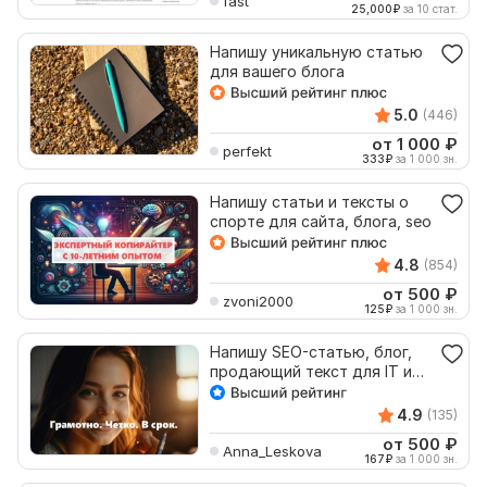
fast
25,000
₽
за 10 стат.
Напишу уникальную статью
для вашего блога
5.0
(446)
от 1 000
₽
perfekt
333
₽
за 1 000 зн.
Напишу статьи и тексты о
спорте для сайта, блога, seo
4.8
(854)
от 500
₽
zvoni2000
125
₽
за 1 000 зн.
Напишу SEO-статью, блог,
продающий текст для IT и
технологий
4.9
(135)
от 500
₽
Anna_Leskova
167
₽
за 1 000 зн.