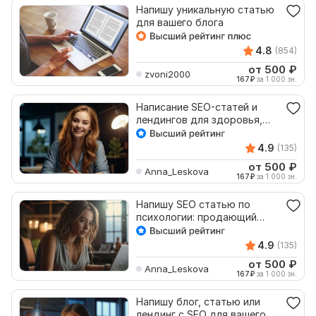
Напишу уникальную статью
для вашего блога
4.8
(854)
от 500
₽
zvoni2000
167
₽
за 1 000 зн.
Написание SEO-статей и
лендингов для здоровья,
блог и дзен
4.9
(135)
от 500
₽
Anna_Leskova
167
₽
за 1 000 зн.
Напишу SEO статью по
психологии: продающий
текст для сайта, блог, дзен
4.9
(135)
от 500
₽
Anna_Leskova
167
₽
за 1 000 зн.
Напишу блог, статью или
лендинг с SEO для вашего