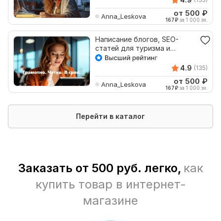
от 500
₽
Anna_Leskova
167
₽
за 1 000 зн.
Написание блогов, SEO-
статей для туризма и
путешествий, лендинги
4.9
(135)
от 500
₽
Anna_Leskova
167
₽
за 1 000 зн.
Перейти в каталог
Заказать от 500 руб. легко,
как
купить товар в интернет-
магазине