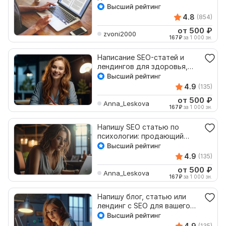
4.8
(854)
от 500
₽
zvoni2000
167
₽
за 1 000 зн.
Написание SEO-статей и
лендингов для здоровья,
блог и дзен
4.9
(135)
от 500
₽
Anna_Leskova
167
₽
за 1 000 зн.
Напишу SEO статью по
психологии: продающий
текст для сайта, блог, дзен
4.9
(135)
от 500
₽
Anna_Leskova
167
₽
за 1 000 зн.
Напишу блог, статью или
лендинг с SEO для вашего
сайта про туризм
4.9
(135)