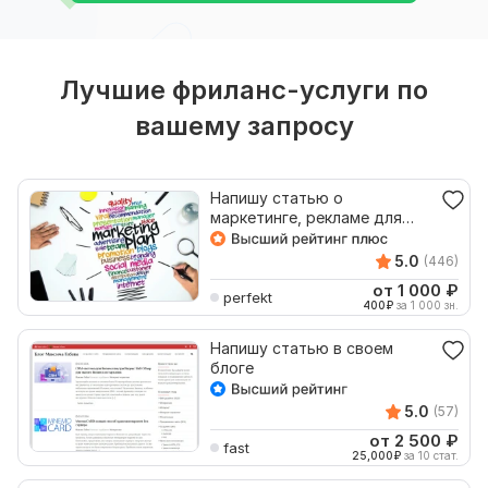
Лучшие фриланс-услуги по
вашему запросу
Напишу статью о
маркетинге, рекламе для
блога, веб-сайта, Телеграма
5.0
(446)
от 1 000
₽
perfekt
400
₽
за 1 000 зн.
Напишу статью в своем
блоге
5.0
(57)
от 2 500
₽
fast
25,000
₽
за 10 стат.