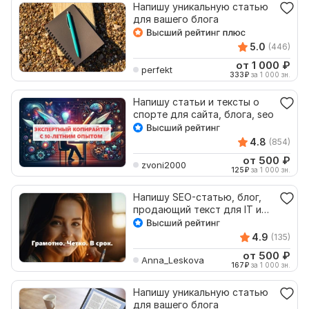
Напишу уникальную статью
для вашего блога
5.0
(446)
от 1 000
₽
perfekt
333
₽
за 1 000 зн.
Напишу статьи и тексты о
спорте для сайта, блога, seo
4.8
(854)
от 500
₽
zvoni2000
125
₽
за 1 000 зн.
Напишу SEO-статью, блог,
продающий текст для IT и
технологий
4.9
(135)
от 500
₽
Anna_Leskova
167
₽
за 1 000 зн.
Напишу уникальную статью
для вашего блога