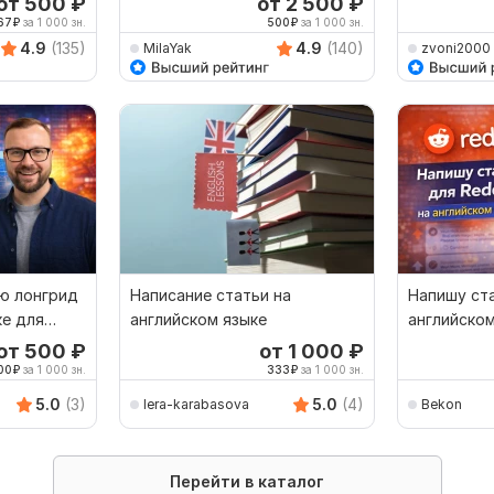
от 500
₽
от 2 500
₽
67
₽
за 1 000 зн.
500
₽
за 1 000 зн.
4.9
(135)
4.9
(140)
MilaYak
zvoni2000
ю лонгрид
Написание статьи на
Напишу ста
ке для
английском языке
английском
от 500
₽
от 1 000
₽
00
₽
за 1 000 зн.
333
₽
за 1 000 зн.
5.0
(3)
5.0
(4)
lera-karabasova
Bekon
Перейти в каталог