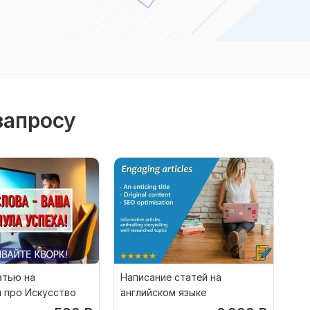
запросу
атью на
Написание статей на
м про Искусство
английском языке