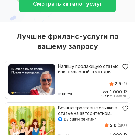
Смотреть каталог услуг
Лучшие фриланс-услуги по
вашему запросу
Напишу продающую статью
или рекламный текст для
сайта и бизнеса
2.5
(2)
от 1 000
₽
finest
154
₽
за 1 000 зн.
Вечные трастовые ссылки в
статье на авторитетном
женском сайте
5.0
(2K+)