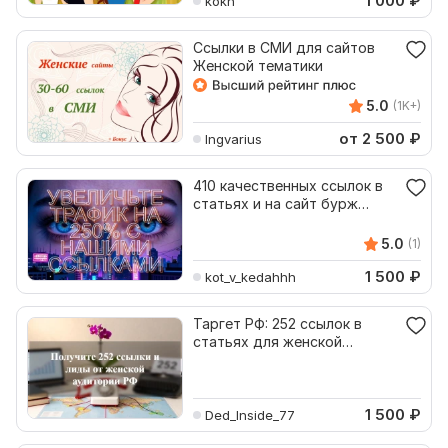
1 000
₽
kokh
Ссылки в СМИ для сайтов
Женской тематики
5.0
(1K+)
от 2 500
₽
Ingvarius
410 качественных ссылок в
статьях и на сайт бурж
женской ниши PR
5.0
(1)
1 500
₽
kot_v_kedahhh
Таргет РФ: 252 ссылок в
статьях для женской
аудитории SEO и лиды
1 500
₽
Ded_Inside_77