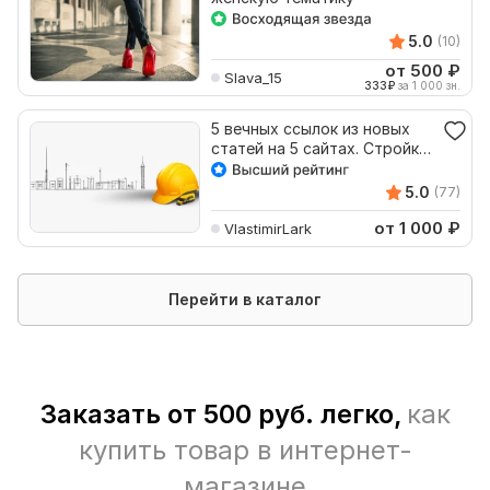
5.0
(10)
от 500
₽
Slava_15
333
₽
за 1 000 зн.
5 вечных ссылок из новых
статей на 5 сайтах. Стройка,
ремонт, быт
5.0
(77)
от 1 000
₽
VlastimirLark
Перейти в каталог
Заказать от 500 руб. легко,
как
купить товар в интернет-
магазине