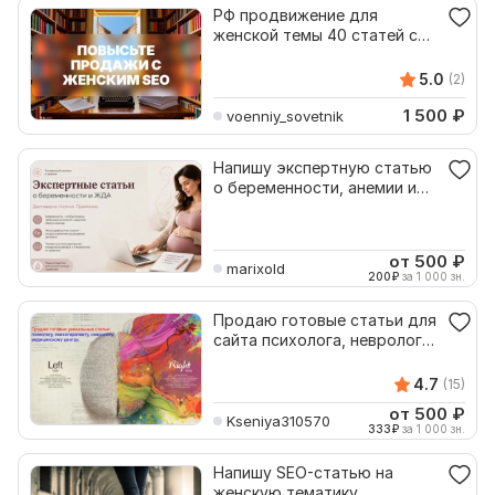
РФ продвижение для
женской темы 40 статей с
постами и ссылками
5.0
(2)
1 500
₽
voenniy_sovetnik
Напишу экспертную статью
о беременности, анемии и
женском здоровье
от 500
₽
marixold
200
₽
за 1 000 зн.
Продаю готовые статьи для
сайта психолога, невролога,
психотерапевта
4.7
(15)
от 500
₽
Kseniya310570
333
₽
за 1 000 зн.
Напишу SEO-статью на
женскую тематику