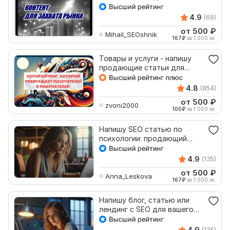
сайта
4.9
(68)
от 500
₽
Mihail_SEOshnik
167
₽
за 1 000 зн.
Товары и услуги - напишу
продающие статьи для
Вашего сайта
4.8
(854)
от 500
₽
zvoni2000
100
₽
за 1 000 зн.
Напишу SEO статью по
психологии: продающий
текст для сайта, блог, дзен
4.9
(135)
от 500
₽
Anna_Leskova
167
₽
за 1 000 зн.
Напишу блог, статью или
лендинг с SEO для вашего
сайта про туризм
4.9
(135)