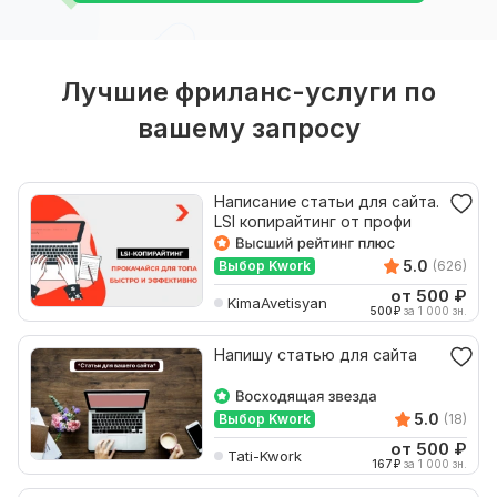
Лучшие фриланс-услуги по
вашему запросу
Написание статьи для сайта.
LSI копирайтинг от профи
5.0
Выбор Kwork
(626)
от 500
₽
KimaAvetisyan
500
₽
за 1 000 зн.
Напишу статью для сайта
5.0
Выбор Kwork
(18)
от 500
₽
Tati-Kwork
167
₽
за 1 000 зн.