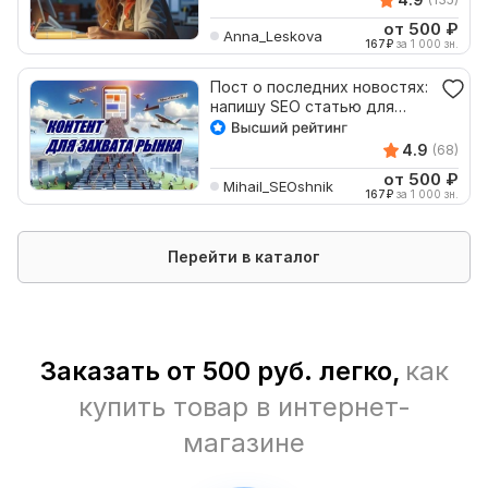
от 500
₽
Anna_Leskova
167
₽
за 1 000 зн.
Пост о последних новостях:
напишу SEO статью для
сайта
4.9
(68)
от 500
₽
Mihail_SEOshnik
167
₽
за 1 000 зн.
Перейти в каталог
Заказать от 500 руб. легко,
как
купить товар в интернет-
магазине