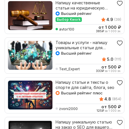
Напишу качественные
статьи на юридическую
тематику для Вашего сайта
4.9
Выбор Kwork
(39)
от 1 000
₽
avtor100
385
₽
за 1 000 зн.
Товары и услуги - напишу
уникальные статьи для
Вашего сайта
5.0
(111)
от 500
₽
Text_Expert
333
₽
за 1 000 зн.
Напишу статьи и тексты о
спорте для сайта, блога, seo
4.8
(854)
от 500
₽
zvoni2000
125
₽
за 1 000 зн.
Напишу уникальную статью
на заказ о SEO для вашего