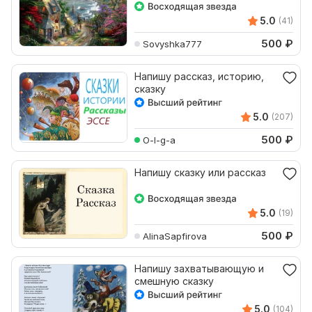
5.0
(41)
500
₽
Sovyshka777
Напишу рассказ, историю,
сказку
5.0
(207)
500
₽
O-l-g-a
Напишу сказку или рассказ
5.0
(19)
500
₽
AlinaSapfirova
Напишу захватывающую и
смешную сказку
5.0
(104)