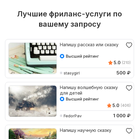
Лучшие фриланс-услуги по
вашему запросу
Напишу рассказ или сказку
5.0
(210)
500
₽
stasygirl
Напишу волшебную сказку
для детей
5.0
(406)
1 000
₽
FedorPav
Напишу научную сказку