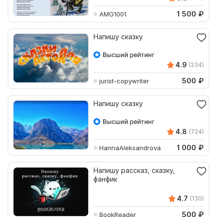
1 500
₽
AMG1001
Напишу сказку
4.9
(234)
500
₽
jurist-copywriter
Напишу сказку
4.8
(724)
1 000
₽
HannaAleksandrova
Напишу рассказ, сказку,
фанфик
4.7
(130)
500
₽
BookReader