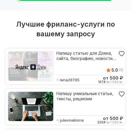
Лучшие фриланс-услуги по
вашему запросу
Напишу статью для Дзена,
сайта, биографию, новости,
рецензию
5.0
(1)
от 500
₽
lena28785
167
₽
за 1 000 зн.
Напишу уникальные статьи,
тексты, рецензии
от 500
₽
julesmalinina
250
₽
за 1 000 зн.