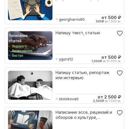
серии материалов
от 500
₽
georgharris80
500
₽
за 1 000 зн.
Напишу текст, статью
от 500
₽
ygord12
1,000
₽
за 10 000 зн.
Напишу статью, репортаж
или интервью
от 2 500
₽
stolokova0
2,500
₽
за 1 000 зн.
Написание эссе, рецензий и
обзоров о культуре,
искусстве и науке