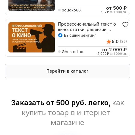
от 500
₽
pdudko66
167
₽
за 1 000 зн.
Профессиональный текст о
кино: статьи, рецензии,
аналитика
5.0
(32)
от 2 000
₽
Ghosteditor
2,000
₽
за 1 000 зн.
Перейти в каталог
Заказать от 500 руб. легко,
как
купить товар в интернет-
магазине