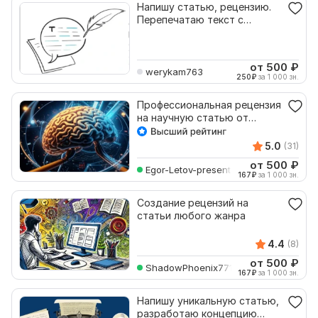
Напишу статью, рецензию.
Перепечатаю текст с
картинки
от 500
₽
werykam763
250
₽
за 1 000 зн.
Профессиональная рецензия
на научную статью от
копирайтера
5.0
(31)
от 500
₽
Egor-Letov-present
167
₽
за 1 000 зн.
Создание рецензий на
статьи любого жанра
4.4
(8)
от 500
₽
ShadowPhoenix771571
167
₽
за 1 000 зн.
Напишу уникальную статью,
разработаю концепцию