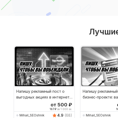
Лучшие
Напишу рекламный пост о
Напишу рекламный
выгодных акциях в интернет-
бизнес-проекте: ва
магазинах на VK
нашем приоритете
от 500
₽
167
₽
за 1 000 зн.
1
4.9
(68)
Mihail_SEOshnik
Mihail_SEOshnik