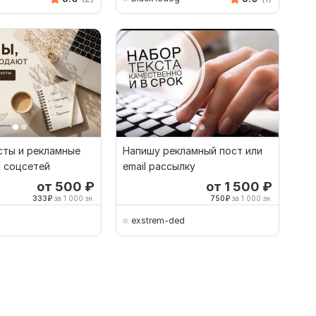
сты и рекламные
Напишу рекламный пост или
я соцсетей
email рассылку
от 500
₽
от 1 500
₽
333
₽
за 1 000 зн.
750
₽
за 1 000 зн.
exstrem-ded