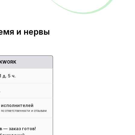
емя и нервы
KWORK
 д. 5 ч.
.
+ исполнителей
 по ответственности и отзывам
в — заказ готов!