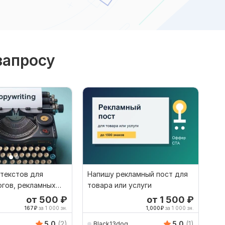
запросу
 текстов для
Напишу рекламный пост для
огов, рекламных
товара или услуги
в, постов
от 500
₽
от 1 500
₽
167
₽
за 1 000 зн.
1,000
₽
за 1 000 зн.
5.0
(2)
5.0
(1)
Black13dog