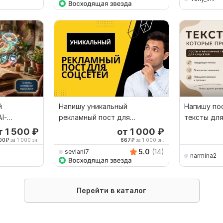
й
Напишу уникальный
Напишу по
I-
рекламный пост для
тексты дл
gram, VK
социальной сети
т 1 500
₽
от 1 000
₽
00
₽
за 1 000 зн.
667
₽
за 1 000 зн.
5.0
(14)
sevlani7
narmina2
Перейти в каталог