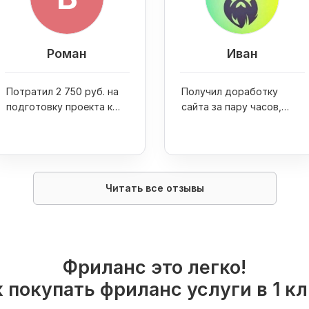
Роман
Иван
Потратил 2 750 руб. на
Получил доработку
подготовку проекта к
сайта за пару часов,
запуску и стартовую
посетителей за 500 руб.
площадку по созданию
и 50 пресс-релизов за
репутации
750 руб.
Читать все отзывы
Фриланс это легко!
 покупать фриланс услуги в 1 к