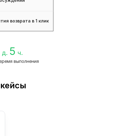
бсуждений
тия возврата в 1 клик
5
д.
ч.
время выполнения
 кейсы