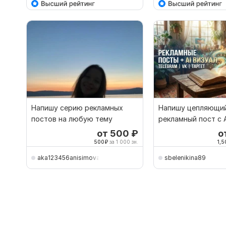
Напишу серию рекламных
Напишу цепляющи
постов на любую тему
рекламный пост с A
визуалом для Tele
от 500
₽
о
500
₽
за 1 000 зн.
1,5
aka123456anisimova
sbelenikina89