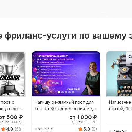
 фриланс-услуги по вашему 
 пост о
Напишу рекламный пост для
Написание
ш успех в
соцсетей под мероприятие,
статей, бл
фестиваль, событие
материало
от 500
₽
от 1 000
₽
67
₽
за 1 000 зн.
833
₽
за 1 000 зн.
4.9
(68)
5.0
(9)
vipelena
Yuriy_VK