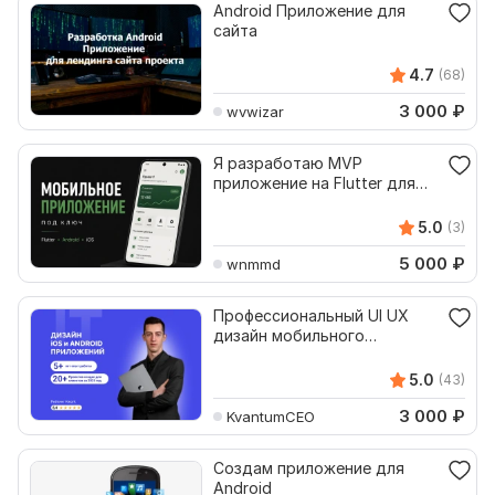
Android Приложение для
сайта
4.7
(68)
3 000
₽
wvwizar
Я разработаю MVP
приложение на Flutter для
iOS и Android
5.0
(3)
5 000
₽
wnmmd
Профессиональный UI UX
дизайн мобильного
приложения для iOS и
Android
5.0
(43)
3 000
₽
KvantumCEO
Создам приложение для
Android