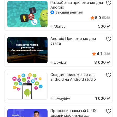
Разработка приложения для
Android
5.0
(528)
500
₽
ARafael
Android Приложение для
сайта
4.7
(68)
3 000
₽
wvwizar
Создам приложение для
android на Android studio
1 000
₽
miwaybtw
Профессиональный UI UX
дизайн мобильного