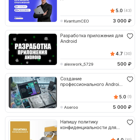
приложения для iOS и
Android
5.0
(43)
3 000
₽
KvantumCEO
Разработка приложения для
Android
4.7
(30)
500
₽
alexwork_5729
Создание
профессионального Android-
приложения для вашего
бизнеса
5.0
(1)
5 000
₽
Aseroo
Напишу политику
конфиденциальности для
приложений и игр на плей
маркет
4.0
(10)