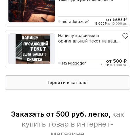
стиха
от 500
₽
muradorazow1
5,000
₽
за 10 000 зн.
Напишу красивый и
оригинальный текст на вашу
тему
от 500
₽
st2egggggor
100
₽
за 1 000 зн.
Перейти в каталог
Заказать от 500 руб. легко,
как
купить товар в интернет-
магазине