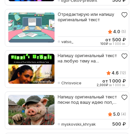
500
₽
Egor-Letov-present
Отредактирую или напишу
оригинальный текст
4.0
(5)
от 500
₽
vatso_
100
₽
за 1 000 зн.
Напишу оригинальный текст
на любую тему на
английском языке, носитель
4.6
(12)
от 1 000
₽
Chrisvoice
2,000
₽
за 1 000 зн.
Напишу оригинальный текст
песни под вашу идею поп,
рок, инди
5.0
(4)
500
₽
myskovskii_khryak