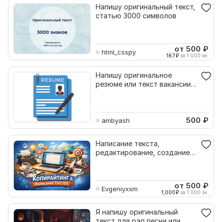
Напишу оригинальный текст,
статью 3000 символов
от 500
₽
html_csspy
167
₽
за 1 000 зн.
Напишу оригинальное
резюме или текст вакансии
для любой должности
500
₽
ambyash
Написание текста,
редактирование, создание
оригинального контента
от 500
₽
Evgeniyxxm
1,000
₽
за 1 000 зн.
Я напишу оригинальный
текст для рэп песни или