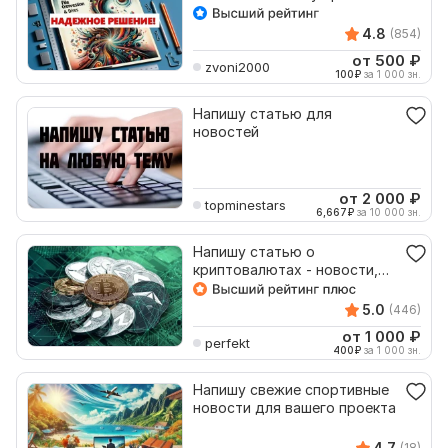
релиз
4.8
(854)
от 500
₽
zvoni2000
100
₽
за 1 000 зн.
Напишу статью для
новостей
от 2 000
₽
topminestars
6,667
₽
за 10 000 зн.
Напишу статью о
криптовалютах - новости,
аналитика, прогнозы, мнения
5.0
(446)
от 1 000
₽
perfekt
400
₽
за 1 000 зн.
Напишу свежие спортивные
новости для вашего проекта
4.7
(18)