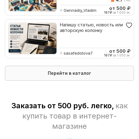
от 500
₽
Gennadiy_Vladim
167
₽
за 1 000 зн.
Напишу статью, новость или
авторскую колонку
от 500
₽
sasafedotova7
167
₽
за 1 000 зн.
Перейти в каталог
Заказать от 500 руб. легко,
как
купить товар в интернет-
магазине