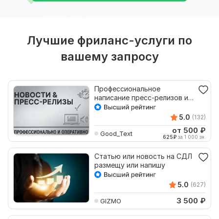
Лучшие фриланс-услуги по
вашему запросу
Профессиональное
написание пресс-релизов и
новостей
5.0
(132)
от 500
₽
Good_Text
625
₽
за 1 000 зн.
Статью или новость на СДЛ
размещу или напишу
5.0
(627)
3 500
₽
GIZMO