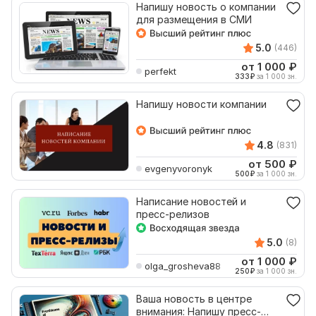
Напишу новость о компании
для размещения в СМИ
5.0
(446)
от 1 000
₽
perfekt
333
₽
за 1 000 зн.
Напишу новости компании
4.8
(831)
от 500
₽
evgenyvoronyk
500
₽
за 1 000 зн.
Написание новостей и
пресс-релизов
5.0
(8)
от 1 000
₽
olga_grosheva88
250
₽
за 1 000 зн.
Ваша новость в центре
внимания: Напишу пресс-