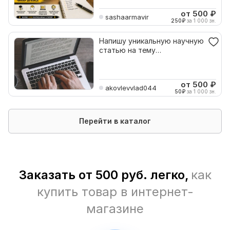
от 500
₽
sashaarmavir
250
₽
за 1 000 зн.
Напишу уникальную научную
статью на тему
менеджмента, экономики
от 500
₽
akovlevvlad044
50
₽
за 1 000 зн.
Перейти в каталог
Заказать от 500 руб. легко,
как
купить товар в интернет-
магазине