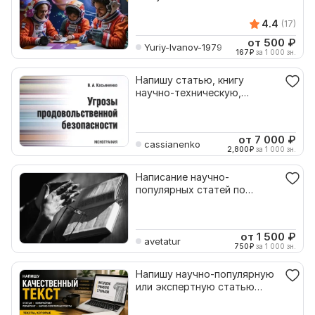
4.4
(17)
от 500
₽
Yuriy-Ivanov-1979
167
₽
за 1 000 зн.
Напишу статью, книгу
научно-техническую,
рекламную
от 7 000
₽
cassianenko
2,800
₽
за 1 000 зн.
Написание научно-
популярных статей по
психологии и психиатрии
от 1 500
₽
avetatur
750
₽
за 1 000 зн.
Напишу научно-популярную
или экспертную статью
высокого уровня