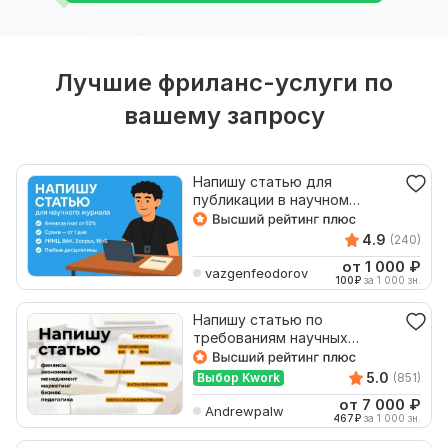
Лучшие фриланс-услуги по
вашему запросу
Напишу статью для
публикации в научном
журнале
4.9
(240)
от 1 000
₽
vazgenfeodorov
100
₽
за 1 000 зн.
Напишу статью по
требованиям научных
журналов
5.0
Выбор Kwork
(851)
от 7 000
₽
Andrewpalw
467
₽
за 1 000 зн.