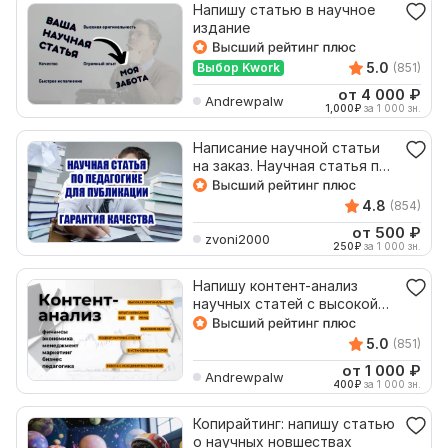
Напишу статью в научное
издание
5.0
Выбор Kwork
(851)
от 4 000
₽
Andrewpalw
1,000
₽
за 1 000 зн.
Написание научной статьи
на заказ. Научная статья по
педагогике
4.8
(854)
от 500
₽
zvoni2000
250
₽
за 1 000 зн.
Напишу контент-анализ
научных статей с высокой
оригинальностью
5.0
(851)
от 1 000
₽
Andrewpalw
400
₽
за 1 000 зн.
Копирайтинг: напишу статью
о научных новшествах