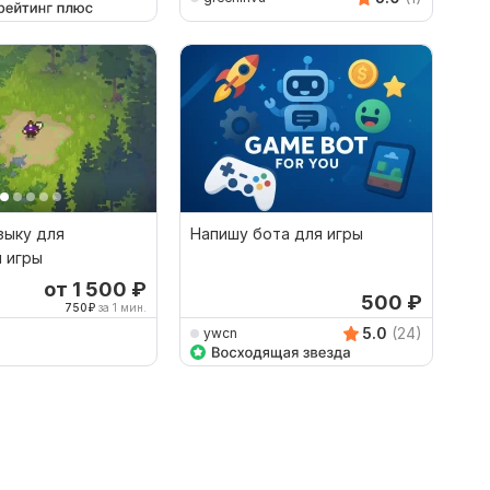
зыку для
Напишу бота для игры
 игры
от 1 500
₽
500
₽
750
₽
за 1 мин.
5.0
(24)
ywcn