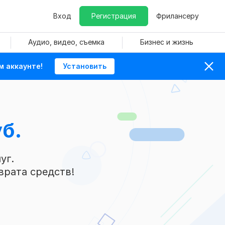
Вход
Регистрация
Фрилансеру
Аудио, видео, съемка
Бизнес и жизнь
м аккаунте!
Установить
б.
уг.
врата средств!