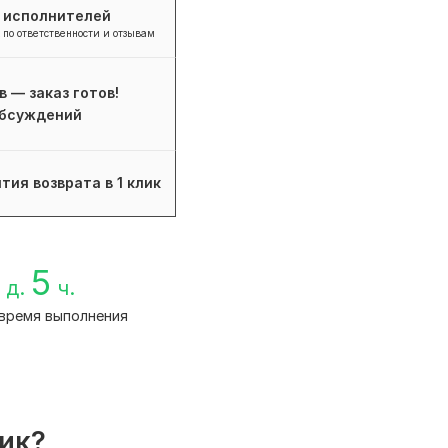
+ исполнителей
 по ответственности и отзывам
в — заказ готов!
бсуждений
тия возврата в 1 клик
5
д.
ч.
время выполнения
лик?