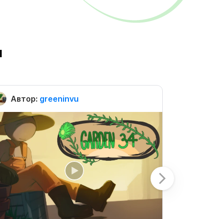
ы
Автор:
greeninvu
Автор