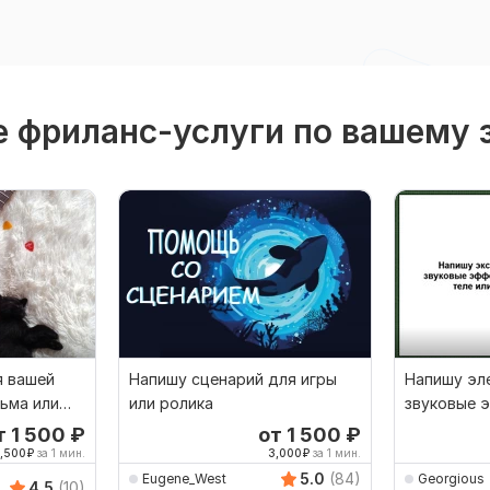
 фриланс-услуги по вашему 
я вашей
Напишу сценарий для игры
Напишу эл
льма или
или ролика
звуковые 
компьютерн
т 1 500
₽
от 1 500
₽
радио
1,500
₽
за 1 мин.
3,000
₽
за 1 мин.
5.0
(84)
Eugene_West
Georgious
4.5
(10)