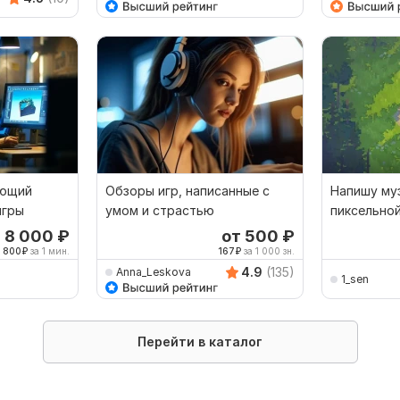
ающий
Обзоры игр, написанные с
Напишу му
игры
умом и страстью
пиксельной
т 8 000
₽
от 500
₽
800
₽
за 1 мин.
167
₽
за 1 000 зн.
4.9
(135)
Anna_Leskova
1_sen
Перейти в каталог