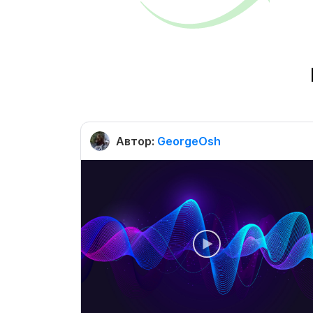
Автор:
GeorgeOsh