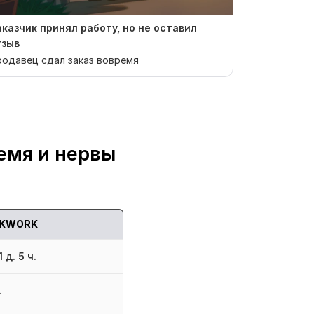
аказчик принял работу, но не оставил
Отзыв от K
тзыв
Сотрудничат
одавец сдал заказ вовремя
адекватный 
Качество тре
емя и нервы
KWORK
 д. 5 ч.
.