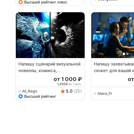
Напишу сценарий визуальной
Напишу захватыв
новеллы, комикса,
сюжет для вашей 
компьютерной игры
от 1 000
₽
о
1,000
₽
за 1 мин.
5.0
(25)
All_Nago
Alexa_Pr