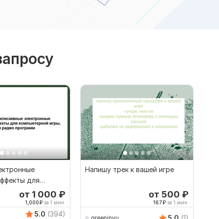
запросу
ектронные
Напишу трек к вашей игре
эффекты для
ых игр, теле и
от 1 000
₽
от 500
₽
1,000
₽
за 1 мин.
167
₽
за 1 мин.
5.0
(394)
5.0
(1)
greeninvu