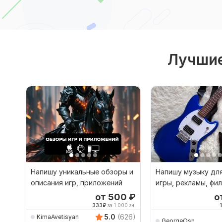
Лучшие
Напишу уникальные обзоры и
Напишу музыку дл
описания игр, приложений
игры, рекламы, фи
мультфильма
от 500
₽
о
333
₽
за 1 000 зн.
5.0
(626)
KimaAvetisyan
GeorgeOsh