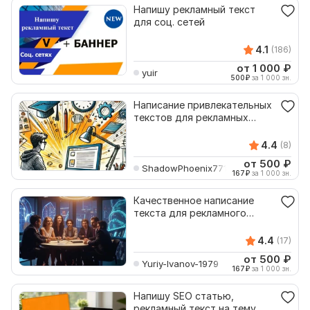
Напишу рекламный текст
для соц. сетей
4.1
(186)
от 1 000
₽
yuir
500
₽
за 1 000 зн.
Написание привлекательных
текстов для рекламных
брошюр
4.4
(8)
от 500
₽
ShadowPhoenix771571
167
₽
за 1 000 зн.
Качественное написание
текста для рекламного
буклета
4.4
(17)
от 500
₽
Yuriy-Ivanov-1979
167
₽
за 1 000 зн.
Напишу SEO статью,
рекламный текст на тему