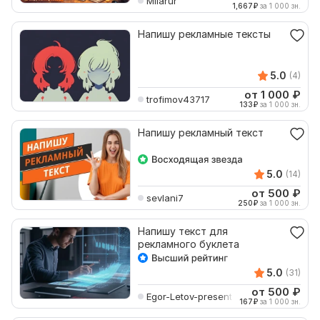
Milarur
1,667
₽
за 1 000 зн.
Напишу рекламные тексты
5.0
(4)
от 1 000
₽
trofimov43717
133
₽
за 1 000 зн.
Напишу рекламный текст
5.0
(14)
от 500
₽
sevlani7
250
₽
за 1 000 зн.
Напишу текст для
рекламного буклета
5.0
(31)
от 500
₽
Egor-Letov-present
167
₽
за 1 000 зн.