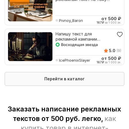
ЗОЖ и медицины для дзена
от 500
₽
Pivnoy_Baron
167
₽
за 1 000 зн.
Напишу текст для
рекламной кампании
косметики
5.0
(9)
от 500
₽
IcePhoenixSlayer
167
₽
за 1 000 зн.
Перейти в каталог
Заказать написание рекламных
текстов от 500 руб. легко,
как
купить товар в интернет-