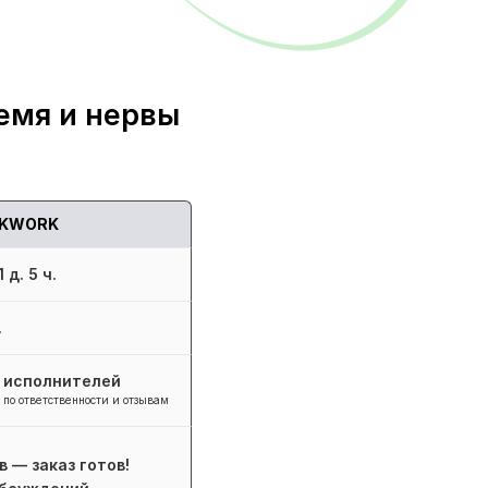
емя и нервы
KWORK
 д. 5 ч.
.
+ исполнителей
 по ответственности и отзывам
в — заказ готов!