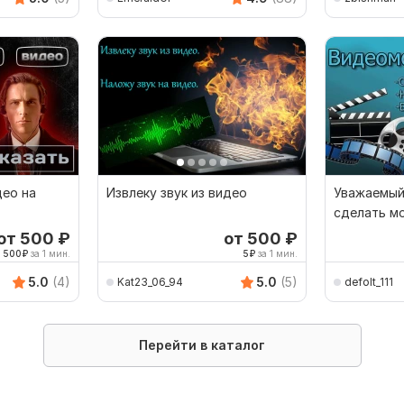
ео на
Извлеку звук из видео
Уважаемый 
сделать м
отлично
от 500
₽
от 500
₽
500
₽
за 1 мин.
5
₽
за 1 мин.
5.0
(4)
5.0
(5)
Kat23_06_94
defolt_111
Перейти в каталог