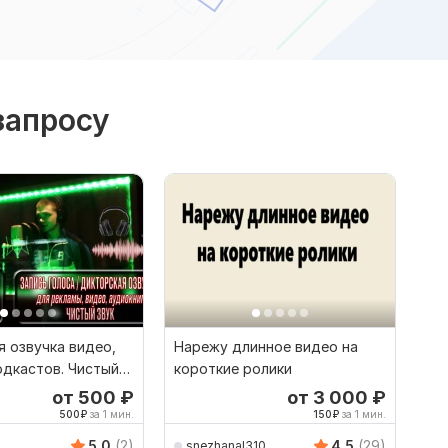
запросу
 озвучка видео,
Нарежу длинное видео на
одкастов. Чистый
короткие ролики
от 500
₽
от 3 000
₽
500
₽
за 1 мин.
150
₽
за 1 мин.
5.0
(2)
4.5
(29)
snezhanal310