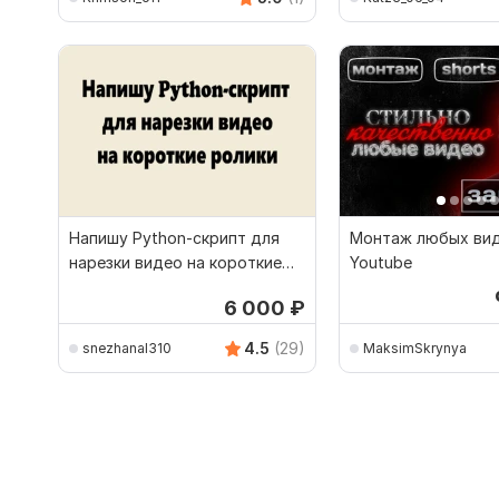
Напишу Python-скрипт для
Монтаж любых вид
нарезки видео на короткие
Youtube
ролики
6 000
₽
4.5
(29)
snezhanal310
MaksimSkrynya