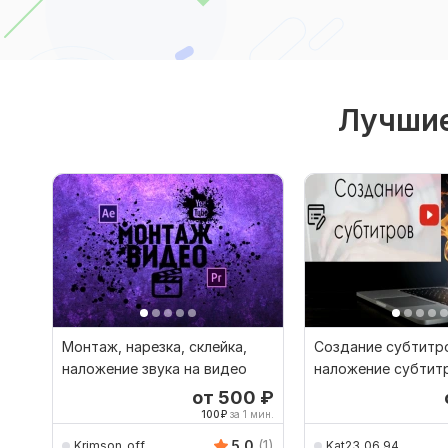
Лучшие
Монтаж, нарезка, склейка,
Создание субтитр
наложение звука на видео
наложение субтит
видео
от 500
₽
100
₽
за 1 мин.
5.0
(1)
Krimson_off
Kat23_06_94