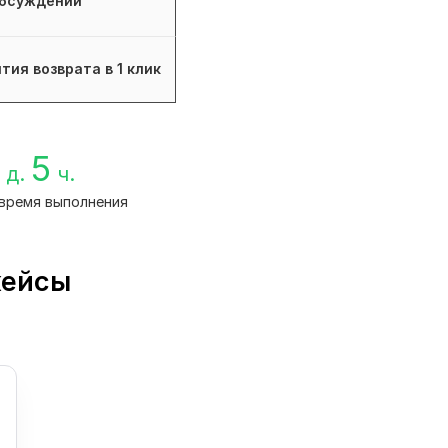
бсуждений
тия возврата в 1 клик
5
д.
ч.
время выполнения
кейсы