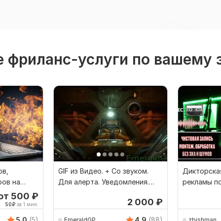
 фриланс-услуги по вашему 
ов,
GIF из Видео. + Со звуком.
Дикторская
ров на
Для алерта. Уведомления.
рекламы п
Оповещения
звук
от 500
₽
2 000
₽
50
₽
за 1 мин.
5.0
(5)
4.9
(88)
EmeraldGP
zbishman