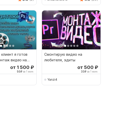
клиент я готов
Смонтирую видео на
онтаж видео на
любителя, эдиты
от 1 500
₽
от 500
₽
50
₽
за 1 мин.
33
₽
за 1 мин.
Yanzi4