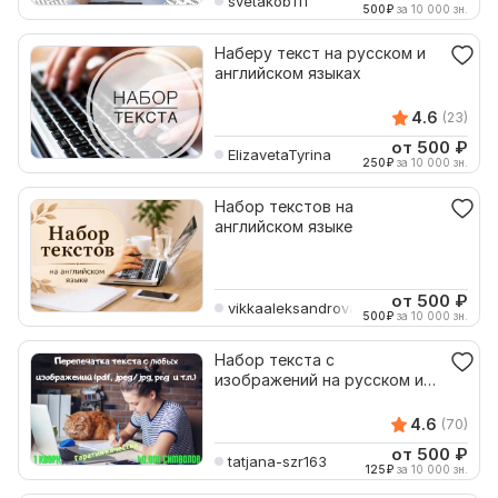
svetakob111
500
₽
за 10 000 зн.
Наберу текст на русском и
английском языках
4.6
(23)
от 500
₽
ElizavetaTyrina
250
₽
за 10 000 зн.
Набор текстов на
английском языке
от 500
₽
vikkaaleksandrova
500
₽
за 10 000 зн.
Набор текста с
изображений на русском и
английском языках
4.6
(70)
от 500
₽
tatjana-szr163
125
₽
за 10 000 зн.