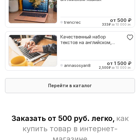
от 500
₽
trencrec
333
₽
за 10 000 зн.
Качественный набор
текстов на английском,
русском и армянском языках
от 1 500
₽
annasosyan8
2,500
₽
за 10 000 зн.
Перейти в каталог
Заказать от 500 руб. легко,
как
купить товар в интернет-
магазине