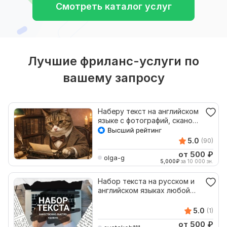
Смотреть каталог услуг
Лучшие фриланс-услуги по
вашему запросу
Наберу текст на английском
языке с фотографий, сканов,
картинок
5.0
(90)
от 500
₽
olga-g
5,000
₽
за 10 000 зн.
Набор текста на русском и
английском языках любой
сложности
5.0
(1)
от 500
₽