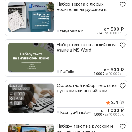
Набор текста с любых
носителей на русском и
английском языках
от 500
₽
tatyanakta25
714
₽
за 10 000 зн.
Набор текста на английском
языке в MS Word
от 500
₽
Puffolle
1,000
₽
за 10 000 зн.
Скоростной набор текста на
русском или английском
языке
3.4
(3)
от 1 000
₽
KseniyaAhmatova
1,000
₽
за 10 000 зн.
Наберу текст на русском и
английском языках