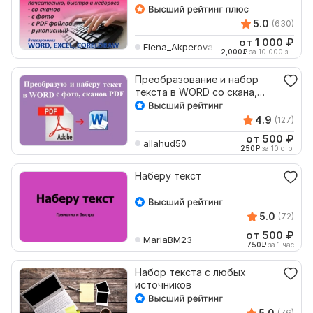
5.0
(630)
от 1 000
₽
Elena_Akperova
2,000
₽
за 10 000 зн.
Преобразование и набор
текста в WORD со скана,
фото, PDF. Оформление
4.9
(127)
от 500
₽
allahud50
250
₽
за 10 стр.
Наберу текст
5.0
(72)
от 500
₽
MariaBM23
750
₽
за 1 час
Набор текста с любых
источников
5.0
(76)