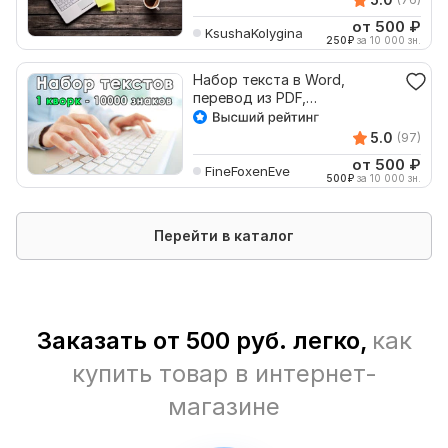
от 500
₽
KsushaKolygina
250
₽
за 10 000 зн.
Набор текста в Word,
перевод из PDF,
расшифровка аудио
5.0
(97)
от 500
₽
FineFoxenEve
500
₽
за 10 000 зн.
Перейти в каталог
Заказать от 500 руб. легко,
как
купить товар в интернет-
магазине