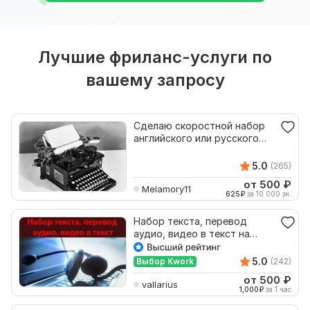
Лучшие фриланс-услуги по
вашему запросу
Сделаю скоростной набор
английского или русского
текста в Word
5.0
(265)
от 500
₽
Melamory11
625
₽
за 10 000 зн.
Набор текста, перевод
аудио, видео в текст на
русском языке
5.0
Выбор Kwork
(242)
от 500
₽
vallarius
1,000
₽
за 1 час