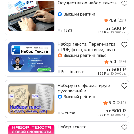
Осуществляю набор текста
4.9
(261)
от 500
₽
i_1983
625
₽
за 10 000 зн.
Набор текста. Перепечатка
с PDF, фото, картинки, скана
- 6000 символов
5.0
(1K+)
от 500
₽
Emil_imanov
833
₽
за 10 000 зн.
Наберу и отформатирую
рукописный и
сканированный текст
5.0
(248)
от 500
₽
weresa
500
₽
за 10 000 зн.
Набор текста