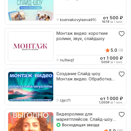
от 500
₽
kseniakovylaeva910
167
₽
за 1 мин.
Монтаж видео: короткие
ролики, звук, слайдшоу
5.0
(3)
от 1 000
₽
nu1lwq1
500
₽
за 1 мин.
Создание Слайд-шоу.
Монтаж видео. Обработка
звука+ вокал, гитара
от 1 000
₽
Ujin71
1,000
₽
за 1 мин.
Видеоролики для
маркетплейсов. Слайд-шоу,
моушн-дизайн, монтаж, ИИ
5.0
(16)