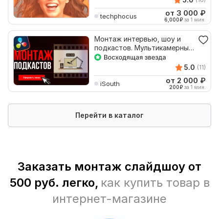
от 3 000
₽
techphocus
6,000
₽
за 1 мин.
Монтаж интервью, шоу и
подкастов. Мультикамерный
монтаж
5.0
(11)
от 2 000
₽
iSouth
200
₽
за 1 мин.
Перейти в каталог
Заказать монтаж слайдшоу от
500 руб. легко,
как купить товар в
интернет-магазине