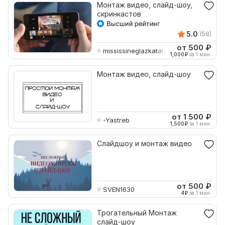
Монтаж видео, слайд-шоу,
скринкастов
5.0
(58)
от 500
₽
mississineglazkatati
1,000
₽
за 1 мин.
Монтаж видео, слайд-шоу
от 1 500
₽
-Yastreb
1,500
₽
за 1 мин.
Слайдшоу и монтаж видео
от 500
₽
SVEN1630
4
₽
за 1 мин.
Трогательный Монтаж
слайд-шоу