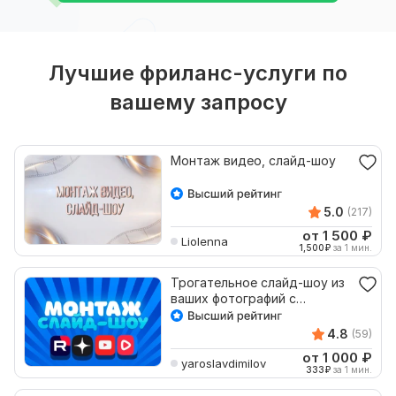
Лучшие фриланс-услуги по
вашему запросу
Монтаж видео, слайд-шоу
5.0
(217)
от 1 500
₽
Liolenna
1,500
₽
за 1 мин.
Трогательное слайд-шоу из
ваших фотографий с
профессиональным
монтажом
4.8
(59)
от 1 000
₽
yaroslavdimilov
333
₽
за 1 мин.