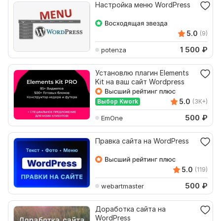
Настройка меню WordPress
5.0
(9)
1 500
₽
potenza
Установлю плагин Elements
Kit на ваш сайт Wordpress
5.0
Выбор Kwork
(3K+)
500
₽
EmOne
Правка сайта на WordPress
5.0
(119)
500
₽
webartmaster
Доработка сайта на
WordPress