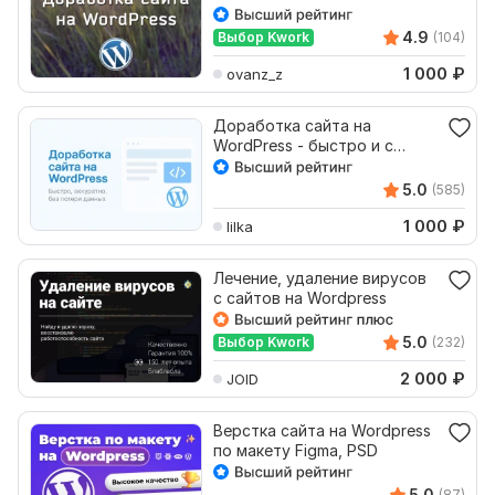
4.9
Выбор Kwork
(104)
1 000
₽
ovanz_z
Доработка сайта на
WordPress - быстро и с
гарантией
5.0
(585)
1 000
₽
lilka
Лечение, удаление вирусов
с сайтов на Wordpress
5.0
Выбор Kwork
(232)
2 000
₽
JOID
Верстка сайта на Wordpress
по макету Figma, PSD
5.0
(87)