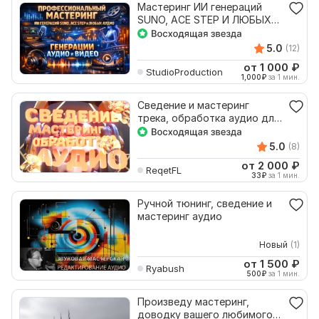
Мастеринг ИИ генераций
SUNO, ACE STEP И ЛЮБЫХ
АУДИО: Я - лучший
5.0
(12)
от 1 000
₽
StudioProduction
1,000
₽
за 1 мин.
Сведение и мастеринг
трека, обработка аудио для
подкаста, видео
5.0
(8)
от 2 000
₽
ReqetFL
33
₽
за 1 мин.
Ручной тюнинг, сведение и
мастеринг аудио
Новый
(1)
от 1 500
₽
Ryabush
500
₽
за 1 мин.
Произведу мастеринг,
доводку вашего любимого