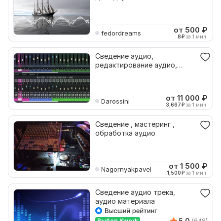
аудио трека, сделаю ярче
от 500
₽
fedordreams
8
₽
за 1 мин.
Сведение аудио,
редактирование аудио,
мастеринг
от 11 000
₽
Darossini
3,667
₽
за 1 мин.
Сведение , мастеринг ,
обработка аудио
от 1 500
₽
Nagornyakpavel
1,500
₽
за 1 мин.
Сведение аудио трека,
аудио материала
5.0
Выбор Kwork
(648)