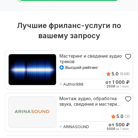
Лучшие фриланс-услуги по
вашему запросу
Мастеринг и сведение аудио
треков
5.0
(648)
от 1 000
₽
Author888
200
₽
за 1 мин.
Монтаж аудио, обработка
звука, сведение и мастеринг,
тюнинг вокала
5.0
(3)
от 500
₽
ARINASOUND
500
₽
за 1 мин.