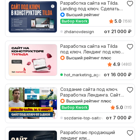
Разработка сайта на Tilda.
Landing под ключ. Сделать
сайт Тильда
5.0
Выбор Kwork
(159)
от 21 000
₽
zhdanovdesign
Разработка сайта на Tilda
под ключ. Лендинг под ключ
на Тильде
4.9
(480)
от 16 000
₽
hot_marketing_agency
Создание сайта под ключ.
Разработка Лендинга. Сайт
на WordPress, Tilda
5.0
Выбор Kwork
(111)
от 7 000
₽
sozdanie-top-saitov
Разработаю продающий
лендинг или