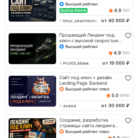
многостраничный сайт под
ключ
4.9
Выбор Kwork
(50)
от 40 000
₽
timur_sikachevskiy
Продающий Лендинг под
ключ с высокой скоростью
загрузки
4.9
(80)
от 19 000
₽
Pro100_Malek
Сайт под ключ + дизайн.
Landing Page. Backend
5.0
(898)
от 30 000
₽
azawa
Создание, разработка
страницы сайта лендинга
под ключ. Дизайн, адаптив
5.0
(1K+)