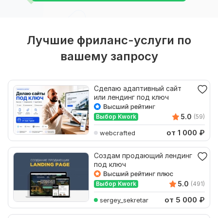
Лучшие фриланс-услуги по
вашему запросу
Сделаю адаптивный сайт
или лендинг под ключ
5.0
Выбор Kwork
(59)
от 1 000
₽
webcrafted
Создам продающий лендинг
под ключ
5.0
Выбор Kwork
(491)
от 5 000
₽
sergey_sekretar