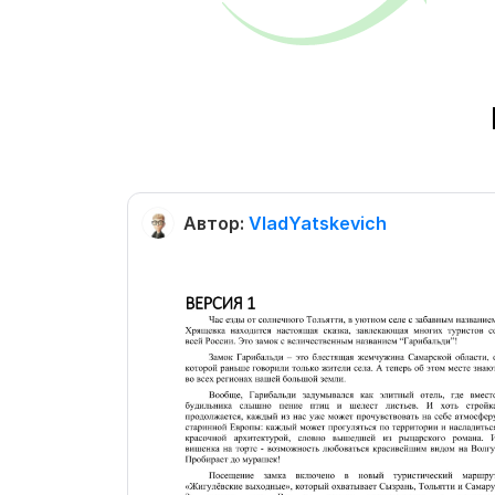
Автор:
VladYatskevich