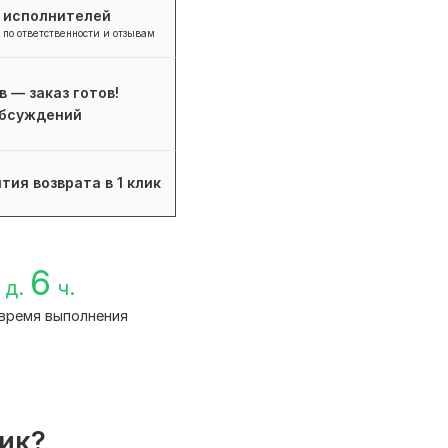
+ исполнителей
 по ответственности и отзывам
в — заказ готов!
бсуждений
тия возврата в 1 клик
6
д.
ч.
время выполнения
лик?