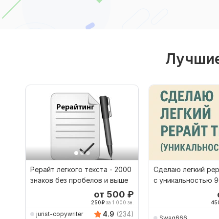
Лучшие
Рерайт легкого текста - 2000
Сделаю легкий рер
знаков без пробелов и выше
с уникальностью 
от 500
₽
250
₽
за 1 000 зн.
45
4.9
(234)
jurist-copywriter
Swag666