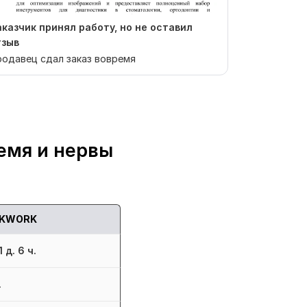
аказчик принял работу, но не оставил
Отзыв от ev
тзыв
Спасибо за 
одавец сдал заказ вовремя
выполнена р
двигаться вм
емя и нервы
KWORK
 д. 6 ч.
.