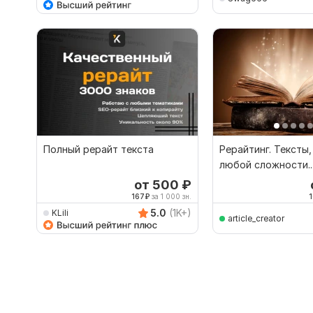
Полный рерайт текста
Рерайтинг. Тексты,
любой сложности.
Разнообразной те
от 500
₽
167
₽
за 1 000 зн.
1
5.0
(1K+)
KLili
article_creator