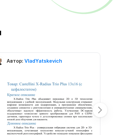
ы
Автор:
VladYatskevich
Автор