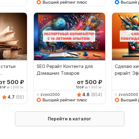
 статьи
SEO Рерайт Контента для
Сделаю ка
Домашних Товаров
рерайт: Э
матики
текстовое
от 500
₽
от 500
₽
61
₽
за 1 000 зн.
100
₽
за 1 000 зн.
4.8
(854)
zvoni2000
zvoni2000
4.7
(55)
Перейти в каталог