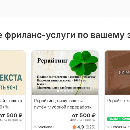
 фриланс-услуги по вашему 
айт текста
Рерайтинг, пишу тексты
Рерайт те
90+%
путём глубокой переработки
материалов
от 500
₽
от 500
₽
Выбор Kwo
0
₽
за 10 000 зн.
400
₽
за 1 000 зн.
4.9
(825)
SvetlanaT
Lenski34R