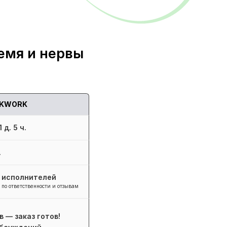
емя и нервы
KWORK
 д. 5 ч.
.
+ исполнителей
 по ответственности и отзывам
в — заказ готов!