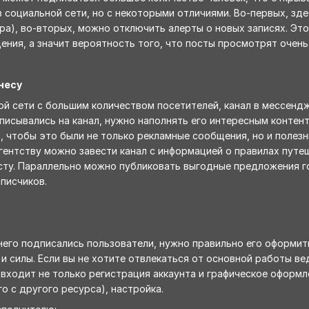
 социальной сети, но с некоторыми отличиями. Во-первых, зд
а), во-вторых, можно отключить алерты о новых записях. Это
ния, а значит вероятность того, что посты просмотрят очень
несу
ой сети с большим количеством посетителей, канал в мессенд
исывались на канал, нужно наполнять его интересным конте
, чтобы это были не только рекламные сообщения, но и полезн
гентству можно завести канал с информацией о правилах путе
сту. Параллельно можно публиковать выгодные предложения г
писчиков.
 него подписались пользователи, нужно правильно его оформить
и силы. Если вы не хотите отвлекаться от основной работы ве
о, входит не только регистрация аккаунта и графическое оформл
о с другого ресурса), настройка.