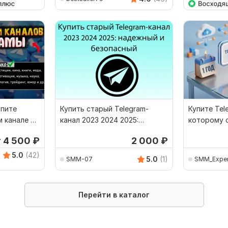
упите
Купить старый Telegram-
Купите Tel
м канале с
канал 2023 2024 2025:
которому 
надежный и безопасный
который г
т 4 500
₽
2 000
₽
5.0
(42)
5.0
(1)
SMM-07
SMM_Exper
Перейти в каталог