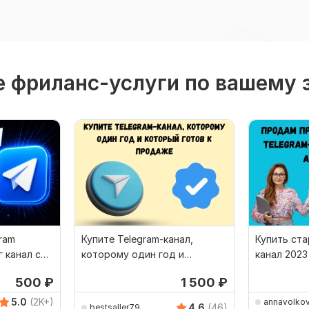
 фриланс-услуги по вашему 
ram
Купите Telegram-канал,
Купить ста
г канал с
которому один год и
канал 2023
который готов к продаже
надежный 
500
₽
1 500
₽
5.0
(2K+)
annavolko
4.6
(46)
bestsaller79