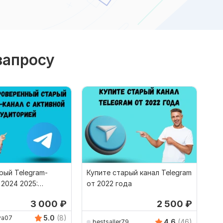
запросу
рый Telegram-
Купите старый канал Telegram
 2024 2025:
от 2022 года
и безопасный
3 000
₽
2 500
₽
5.0
(8)
va07
4.6
(46)
bestsaller79