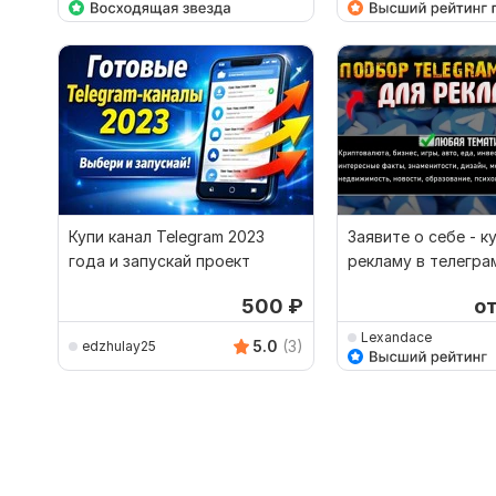
Купи канал Telegram 2023
Заявите о себе - к
года и запускай проект
рекламу в телегра
Вашей аудиторией
500
₽
о
Lexandace
5.0
(3)
edzhulay25