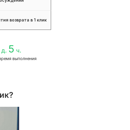
бсуждений
тия возврата в 1 клик
5
д.
ч.
время выполнения
лик?