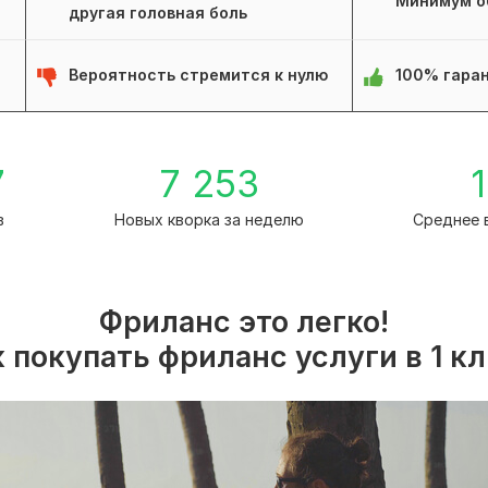
Минимум о
другая головная боль
Вероятность стремится к нулю
100% гаран
7
7 253
1
в
Новых кворка за неделю
Среднее 
Фриланс это легко!
 покупать фриланс услуги в 1 к