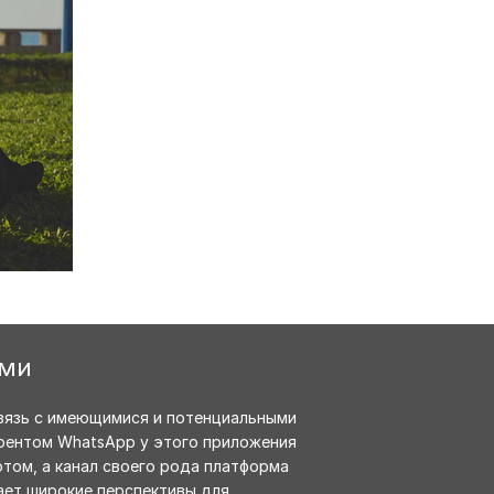
ами
связь с имеющимися и потенциальными
урентом WhatsApp у этого приложения
отом, а канал своего рода платформа
ает широкие перспективы для