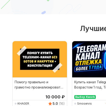
Лучшие
Помогу правильно и
Купить канал Teleg
грамотно проанализировать
Возрастом 1 год, Т
и купить Telegram-канал
отлежкой год
10 000
₽
Выбор Kwork
5.0
(16)
KHAGER
Smoservis