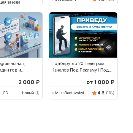
egram-канал,
Подберу до 20 Телеграм
один год и
Каналов Под Рекламу l Под
отов к продаже
ЦА
2 000
₽
от 1 000
₽
(1)
4.6
(118)
t_BD
Новый
MaksBantovskyi