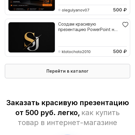
500
₽
olegulyanov07
Создам красивую
презентацию PowerPoint на
любую тему
500
₽
ktotochoto2010
Перейти в каталог
Заказать красивую презентацию
от 500 руб. легко,
как купить
товар в интернет-магазине