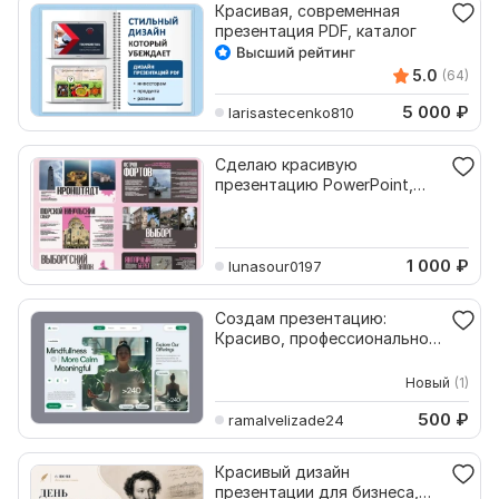
Красивая, современная
презентация PDF, каталог
5.0
(64)
5 000
₽
larisastecenko810
Сделаю красивую
презентацию PowerPoint,
Canva или Google Slides
1 000
₽
lunasour0197
Создам презентацию:
Красиво, профессионально и
информативно
Новый
(1)
500
₽
ramalvelizade24
Красивый дизайн
презентации для бизнеса,