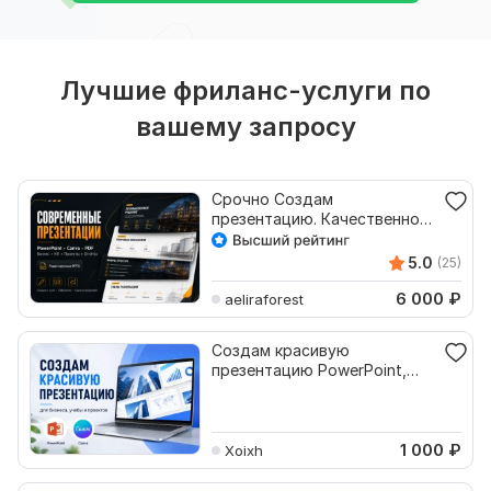
Лучшие фриланс-услуги по
вашему запросу
Срочно Создам
презентацию. Качественно,
красиво. pptx, pdf, word
5.0
(25)
6 000
₽
aeliraforest
Создам красивую
презентацию PowerPoint,
Canva
1 000
₽
Xoixh