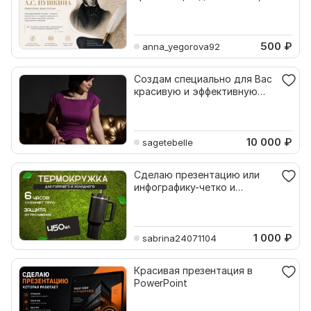
школы или стартапа
500
₽
anna_yegorova92
Создам специально для Вас
красивую и эффективную
презентацию
10 000
₽
sagetebelle
Сделаю презентацию или
инфографику-четко и
красиво
1 000
₽
sabrina24071104
Красивая презентация в
PowerPoint