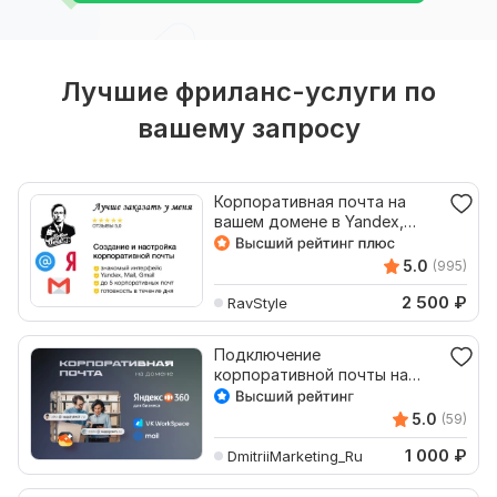
Лучшие фриланс-услуги по
вашему запросу
Корпоративная почта на
вашем домене в Yandex,
Mail, Gmail
5.0
(995)
2 500
₽
RavStyle
Подключение
корпоративной почты на
своем домене через Yandex
и Mail.Ru
5.0
(59)
1 000
₽
DmitriiMarketing_Ru