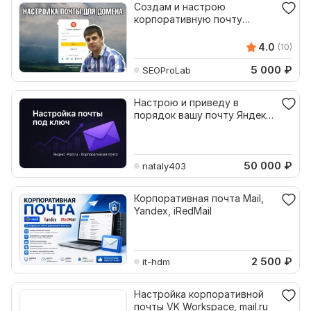
Создам и настрою
корпоративную почту
компании Яндекс, Mail.ru
4.0
(10)
5 000
₽
SEOProLab
Настрою и приведу в
порядок вашу почту Яндекс,
Mail.ru, корпоративная
50 000
₽
nataly403
Корпоративная почта Mail,
Yandex, iRedMail
2 500
₽
it-hdm
Настройка корпоративной
почты VK Workspace, mail.ru