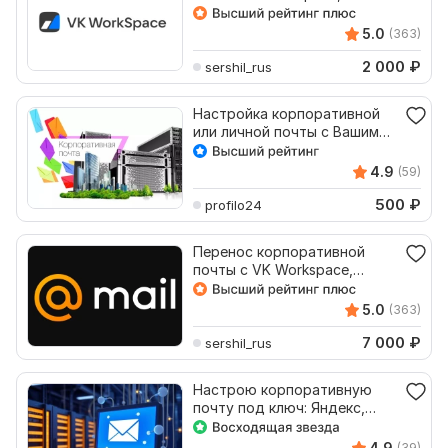
5.0
(363)
2 000
₽
sershil_rus
Настройка корпоративной
или личной почты с Вашим
доменом на mail.ru
4.9
(59)
500
₽
profilo24
Перенос корпоративной
почты с VK Workspace,
mail.ru на другой хостинг
5.0
(363)
7 000
₽
sershil_rus
Настрою корпоративную
почту под ключ: Яндекс,
Gmail, Mail.ru
4.9
(39)