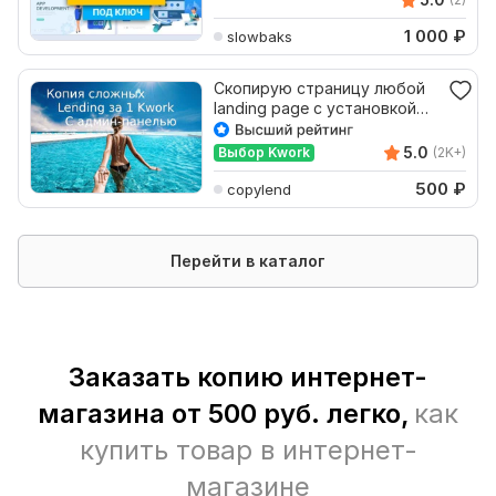
1 000
₽
slowbaks
Скопирую страницу любой
landing page с установкой
панели управления
5.0
Выбор Kwork
(2K+)
500
₽
copylend
Перейти в каталог
Заказать копию интернет-
магазина от 500 руб. легко,
как
купить товар в интернет-
магазине