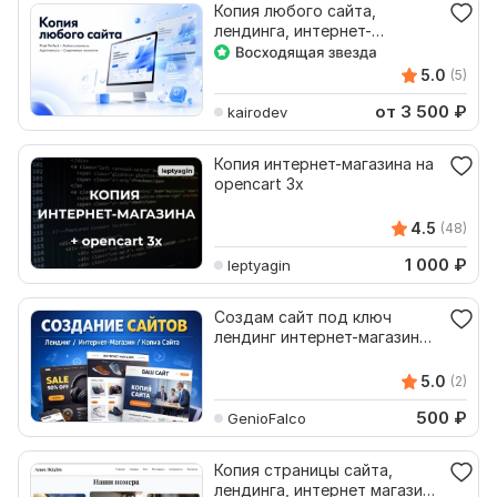
Копия любого сайта,
лендинга, интернет-
магазина
5.0
(5)
от 3 500
₽
kairodev
Копия интернет-магазина на
opencart 3x
4.5
(48)
1 000
₽
leptyagin
Создам сайт под ключ
лендинг интернет-магазин
копия сайта
5.0
(2)
500
₽
GenioFalco
Копия страницы сайта,
лендинга, интернет магазина