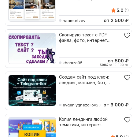
под ключ на хостинг
5.0
(1)
от 2 500
₽
naamurtzev
Скопирую текст с PDF
файла, фото, интернет
сайтов
от 500
₽
khamza95
500
₽
за 10 000 зн.
Создам сайт под ключ:
лендинг, магазин, бот,
домен, хостинг, копия
от 6 000
₽
evgeniygnezdilov200
Копия лендинга любой
тематики, интернет-
магазина под ключ
5.0
(2)