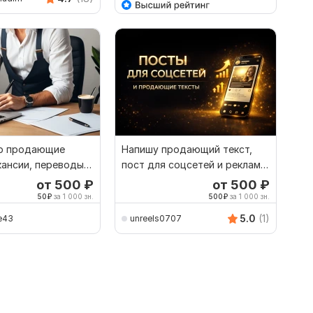
р продающие
Напишу продающий текст,
кансии, переводы
пост для соцсетей и рекламы.
 результатов
Копирайтинг
от 500
₽
от 500
₽
50
₽
за 1 000 зн.
500
₽
за 1 000 зн.
5.0
(1)
e43
unreels0707