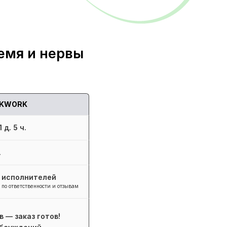
емя и нервы
KWORK
 д. 5 ч.
.
+ исполнителей
 по ответственности и отзывам
в — заказ готов!