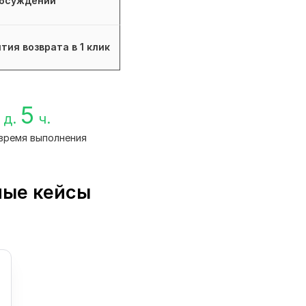
бсуждений
тия возврата в 1 клик
5
д.
ч.
время выполнения
ные кейсы