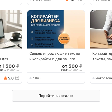
Сильные продающие тексты
Копирайте
 для
и копирайтинг для вашего
тексты, ва
инг
бизнеса
добиваюсь
т 1 500
₽
от 500
₽
0
₽
за 10 000 зн.
250
₽
за 1 000 зн.
5.0
(2)
delulu
leokorleon
Перейти в каталог