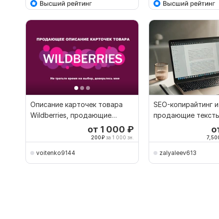
Описание карточек товара
SEO-копирайтинг и
Wildberries, продающие
продающие тексты
тексты, копирайтинг
бизнеса Блог Ленд
от 1 000
₽
о
200
₽
за 1 000 зн.
7,50
voitenko9144
zalyaleev613