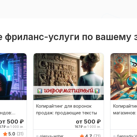
 фриланс-услуги по вашему 
Копирайтинг для воронок
Копирайтин
ндов:
продаж: продающие тексты
магазинов
ы
тексты
от 500
₽
от 500
₽
67
₽
за 1 000 зн.
167
₽
за 1 000 зн.
5.0
(31)
4.7
(71)
olesya-writer
Gennadiy_V