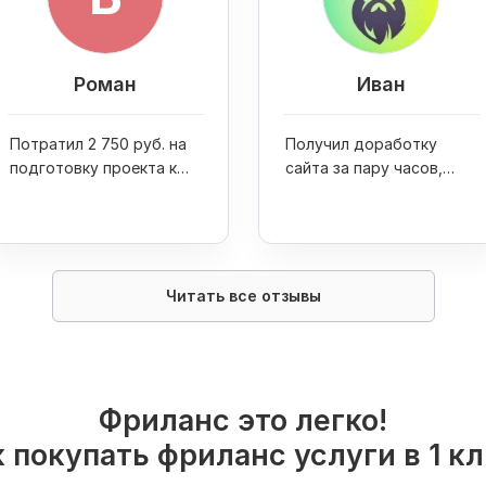
Роман
Иван
Потратил 2 750 руб. на
Получил доработку
подготовку проекта к
сайта за пару часов,
запуску и стартовую
посетителей за 500 руб.
площадку по созданию
и 50 пресс-релизов за
репутации
750 руб.
Читать все отзывы
Фриланс это легко!
 покупать фриланс услуги в 1 к