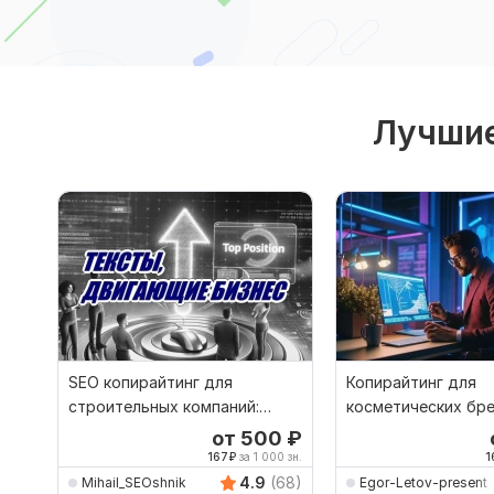
Лучшие
SEO копирайтинг для
Копирайтинг для
строительных компаний:
косметических бре
тексты, которые продают
продающие текст
от 500
₽
167
₽
за 1 000 зн.
1
4.9
(68)
Mihail_SEOshnik
Egor-Letov-present