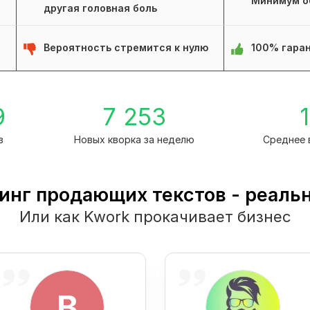
Минимум о
другая головная боль
Вероятность стремится к нулю
100% гаран
9
7 253
1
в
Новых кворка за неделю
Среднее 
инг продающих текстов - реаль
Или как Kwork прокачивает бизнес
B